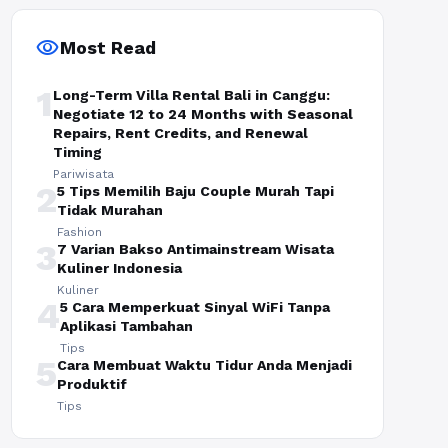
visibility
Most Read
1
Long-Term Villa Rental Bali in Canggu:
Negotiate 12 to 24 Months with Seasonal
Repairs, Rent Credits, and Renewal
Timing
Pariwisata
2
5 Tips Memilih Baju Couple Murah Tapi
Tidak Murahan
Fashion
3
7 Varian Bakso Antimainstream Wisata
Kuliner Indonesia
Kuliner
4
5 Cara Memperkuat Sinyal WiFi Tanpa
Aplikasi Tambahan
Tips
5
Cara Membuat Waktu Tidur Anda Menjadi
Produktif
Tips