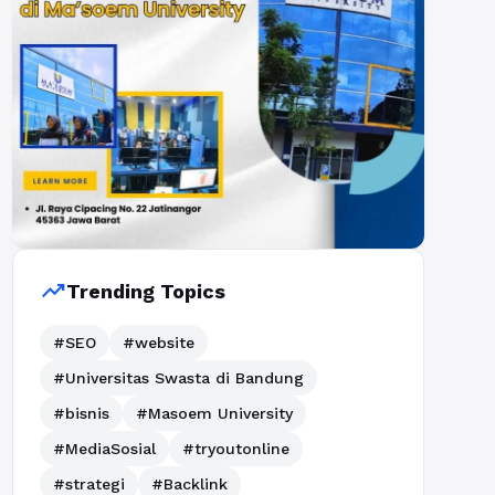
trending_up
Trending Topics
#SEO
#website
#Universitas Swasta di Bandung
#bisnis
#Masoem University
#MediaSosial
#tryoutonline
#strategi
#Backlink