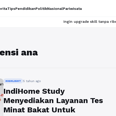
rita
Tips
Pendidikan
Politik
Nasional
Pariwisata
Ingin upgrade skill tanpa ribet? Temuka
nsi ana
5 tahun ago
HIGHLIGHT
IndiHome Study
Menyediakan Layanan Tes
Minat Bakat Untuk