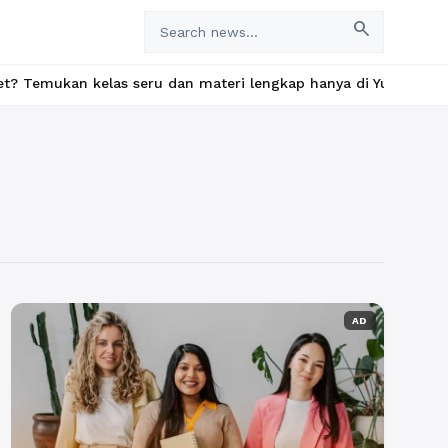
search
n kelas seru dan materi lengkap hanya di YukBelajar.com. Mulai 
AD