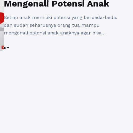
Mengenali Potensi Anak
Setiap anak memiliki potensi yang berbeda-beda.
dan sudah seharusnya orang tua mampu
mengenali potensi anak-anaknya agar bisa
memberikan stimulasi dan dukungan yang tepat
untuk anak. Dan salah satu cara untuk mengenali
BY
potensi anak adalah dengan melakukan tes minat
bakat. Jenis tes ini memiliki banyak manfaat
sehingga sangat baik jika dilakukan sejak anak
masa dini. Minat ...
Baca Selengkapnya