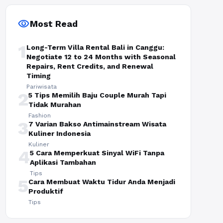
visibility
Most Read
1
Long-Term Villa Rental Bali in Canggu:
Negotiate 12 to 24 Months with Seasonal
Repairs, Rent Credits, and Renewal
Timing
Pariwisata
2
5 Tips Memilih Baju Couple Murah Tapi
Tidak Murahan
Fashion
3
7 Varian Bakso Antimainstream Wisata
Kuliner Indonesia
Kuliner
4
5 Cara Memperkuat Sinyal WiFi Tanpa
Aplikasi Tambahan
Tips
5
Cara Membuat Waktu Tidur Anda Menjadi
Produktif
Tips