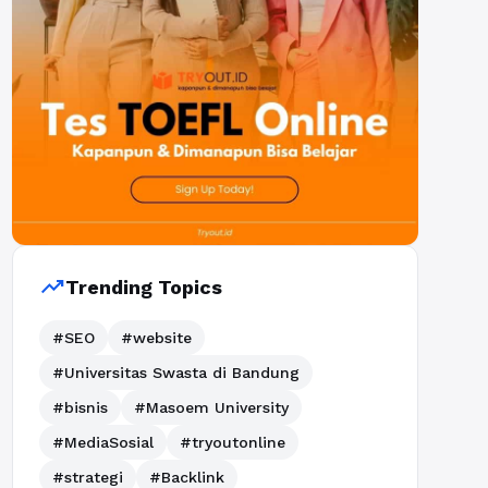
trending_up
Trending Topics
#SEO
#website
#Universitas Swasta di Bandung
#bisnis
#Masoem University
#MediaSosial
#tryoutonline
#strategi
#Backlink