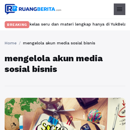
menu
mukan kelas seru dan materi lengkap hanya di YukBelajar.com. Mul
BREAKING
Home
/
mengelola akun media sosial bisnis
mengelola akun media
sosial bisnis