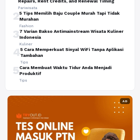
Repairs, Rent Credits, and Renewal Timing
Pariwisata
2
5 Tips Memilih Baju Couple Murah Tapi Tidak
Murahan
Fashion
3
7 Varian Bakso Antimainstream Wisata Kuliner
Indonesia
Kuliner
4
5 Cara Memperkuat Sinyal WiFi Tanpa Aplikasi
Tambahan
Tips
5
Cara Membuat Waktu Tidur Anda Menjadi
Produktif
Tips
AD