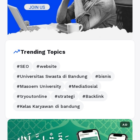
trending_up
Trending Topics
#SEO
#website
#Universitas Swasta di Bandung
#bisnis
#Masoem University
#MediaSosial
#tryoutonline
#strategi
#Backlink
#Kelas Karyawan di bandung
AD