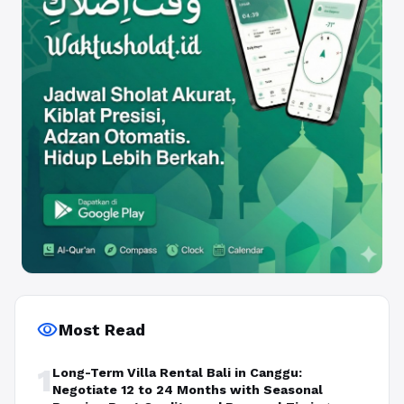
visibility
Most Read
1
Long-Term Villa Rental Bali in Canggu:
Negotiate 12 to 24 Months with Seasonal