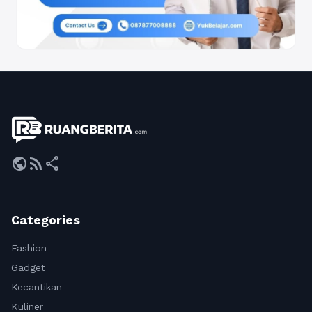
public
rss_feed
share
Categories
Fashion
Gadget
Kecantikan
Kuliner