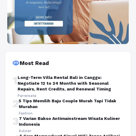
visibility
Most Read
1
Long-Term Villa Rental Bali in Canggu:
Negotiate 12 to 24 Months with Seasonal
Repairs, Rent Credits, and Renewal Timing
Pariwisata
2
5 Tips Memilih Baju Couple Murah Tapi Tidak
Murahan
Fashion
3
7 Varian Bakso Antimainstream Wisata Kuliner
Indonesia
Kuliner