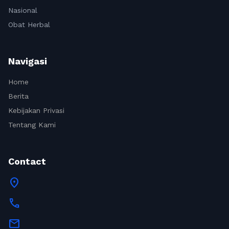
Nasional
Obat Herbal
Navigasi
Home
Berita
Kebijakan Privasi
Tentang Kami
Contact
location_on
call
mail