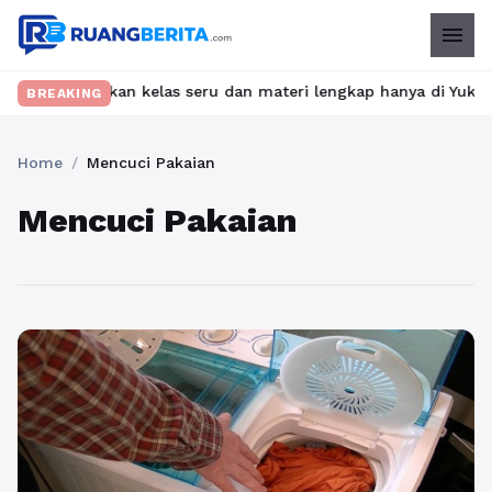
menu
? Temukan kelas seru dan materi lengkap hanya di YukBelajar.com
BREAKING
Home
/
Mencuci Pakaian
Mencuci Pakaian