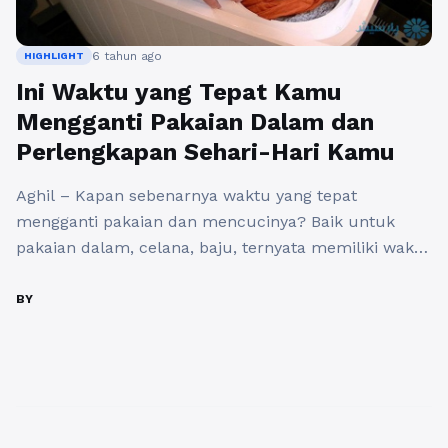
6 tahun ago
HIGHLIGHT
Ini Waktu yang Tepat Kamu
Mengganti Pakaian Dalam dan
Perlengkapan Sehari-Hari Kamu
Aghil – Kapan sebenarnya waktu yang tepat
mengganti pakaian dan mencucinya? Baik untuk
pakaian dalam, celana, baju, ternyata memiliki waktu
penggunaan yang berbeda-beda. Dikutip dari laman
Brightside, berikut waktu ideal dalam mencuci
BY
beberapa jenis pakaian yang kamu gunakan. 1.
Celana Dalam – Satu Kali Pakai Celana dalam
menjadi suatu hal yang wajib dikenakan oleh semua
...
Baca Selengkapnya