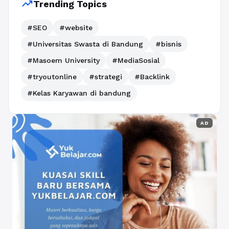
trending_up
Trending Topics
#SEO
#website
#Universitas Swasta di Bandung
#bisnis
#Masoem University
#MediaSosial
#tryoutonline
#strategi
#Backlink
#Kelas Karyawan di bandung
AD