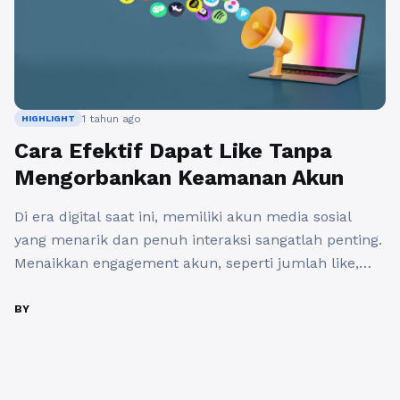
1 tahun ago
HIGHLIGHT
Cara Efektif Dapat Like Tanpa
Mengorbankan Keamanan Akun
Di era digital saat ini, memiliki akun media sosial
yang menarik dan penuh interaksi sangatlah penting.
Menaikkan engagement akun, seperti jumlah like,
menjadi salah satu tujuan banyak pengguna. Namun,
seringkali pengguna merasa khawatir akan
BY
keamanan akun mereka ketika mencoba berbagai
cara untuk mendapatkan lebih banyak like. Dalam
artikel ini, kita akan membahas cara efektif untuk ...