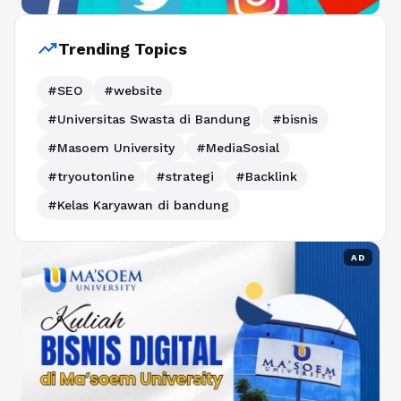
trending_up
Trending Topics
#SEO
#website
#Universitas Swasta di Bandung
#bisnis
#Masoem University
#MediaSosial
#tryoutonline
#strategi
#Backlink
#Kelas Karyawan di bandung
AD