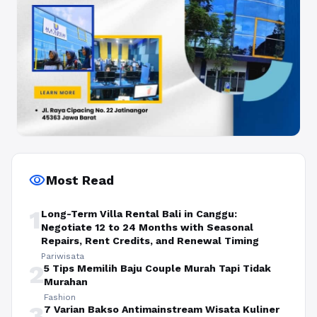
visibility
Most Read
1
Long-Term Villa Rental Bali in Canggu:
Negotiate 12 to 24 Months with Seasonal
Repairs, Rent Credits, and Renewal Timing
Pariwisata
2
5 Tips Memilih Baju Couple Murah Tapi Tidak
Murahan
Fashion
3
7 Varian Bakso Antimainstream Wisata Kuliner