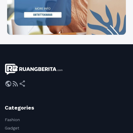
public
rss_feed
share
Categories
Fashion
Gadget