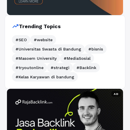
trending_up
Trending Topics
#SEO
#website
#Universitas Swasta di Bandung
#bisnis
#Masoem University
#MediaSosial
#tryoutonline
#strategi
#Backlink
#Kelas Karyawan di bandung
AD