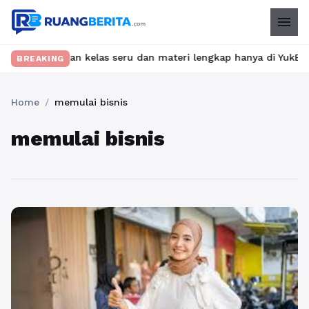
menu
? Temukan kelas seru dan materi lengkap hanya di YukBelajar.com
BREAKING
Home
/
memulai bisnis
memulai bisnis