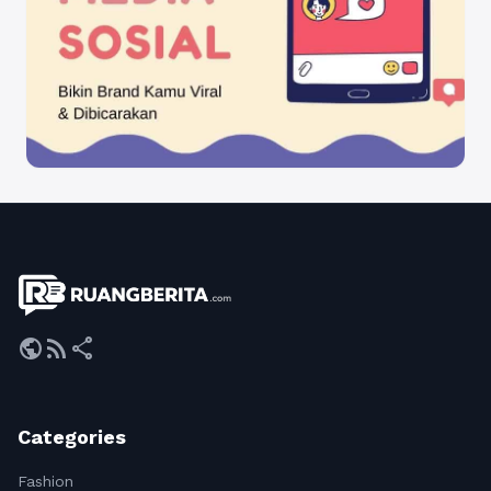
public
rss_feed
share
Categories
Fashion