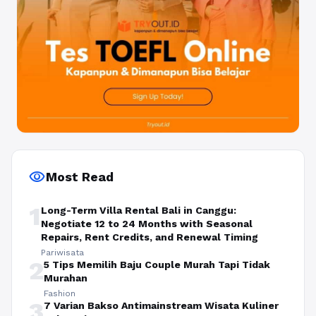
visibility
Most Read
1
Long-Term Villa Rental Bali in Canggu:
Negotiate 12 to 24 Months with Seasonal
Repairs, Rent Credits, and Renewal Timing
Pariwisata
2
5 Tips Memilih Baju Couple Murah Tapi Tidak
Murahan
Fashion
3
7 Varian Bakso Antimainstream Wisata Kuliner