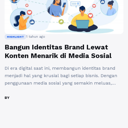
1 tahun ago
HIGHLIGHT
Bangun Identitas Brand Lewat
Konten Menarik di Media Sosial
Di era digital saat ini, membangun identitas brand
menjadi hal yang krusial bagi setiap bisnis. Dengan
penggunaan media sosial yang semakin meluas,
membuat branding di media sosial melalui konten
menarik dapat menjadi strategi yang efektif. Dalam
BY
konteks ini, jasa pemasaran memiliki peran penting
untuk membantu bisnis Anda menonjol di antara
kompetitor lainnya. Saat Anda memutuskan ...
Baca
Selengkapnya