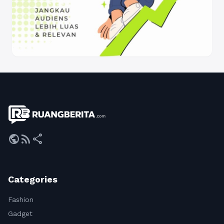
public
rss_feed
share
Categories
Fashion
Gadget