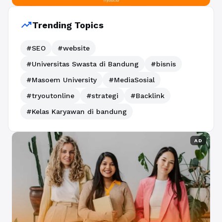
trending_up
Trending Topics
#SEO
#website
#Universitas Swasta di Bandung
#bisnis
#Masoem University
#MediaSosial
#tryoutonline
#strategi
#Backlink
#Kelas Karyawan di bandung
AD