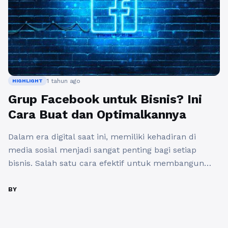
1 tahun ago
HIGHLIGHT
Grup Facebook untuk Bisnis? Ini
Cara Buat dan Optimalkannya
Dalam era digital saat ini, memiliki kehadiran di
media sosial menjadi sangat penting bagi setiap
bisnis. Salah satu cara efektif untuk membangun
komunitas digital serta berinteraksi dengan
pelanggan adalah melalui grup di Facebook. Dalam
BY
artikel ini, kita akan membahas cara membuat grup
di Facebook dan cara mengoptimalkannya untuk