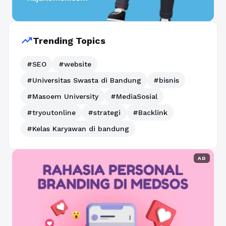
trending_up
Trending Topics
#SEO
#website
#Universitas Swasta di Bandung
#bisnis
#Masoem University
#MediaSosial
#tryoutonline
#strategi
#Backlink
#Kelas Karyawan di bandung
AD