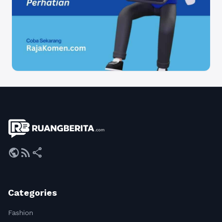
public
rss_feed
share
Categories
Fashion