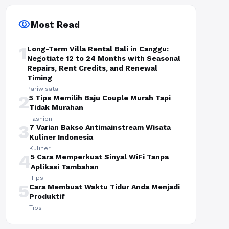
visibility
Most Read
1
Long-Term Villa Rental Bali in Canggu:
Negotiate 12 to 24 Months with Seasonal
Repairs, Rent Credits, and Renewal
Timing
Pariwisata
2
5 Tips Memilih Baju Couple Murah Tapi
Tidak Murahan
Fashion
3
7 Varian Bakso Antimainstream Wisata
Kuliner Indonesia
Kuliner
4
5 Cara Memperkuat Sinyal WiFi Tanpa
Aplikasi Tambahan
Tips
5
Cara Membuat Waktu Tidur Anda Menjadi
Produktif
Tips