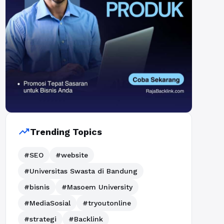
trending_up
Trending Topics
#SEO
#website
#Universitas Swasta di Bandung
#bisnis
#Masoem University
#MediaSosial
#tryoutonline
#strategi
#Backlink