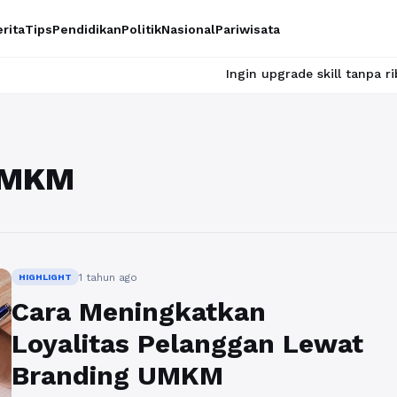
rita
Tips
Pendidikan
Politik
Nasional
Pariwisata
Ingin upgrade skill tanpa ribet? Temu
UMKM
1 tahun ago
HIGHLIGHT
Cara Meningkatkan
Loyalitas Pelanggan Lewat
Branding UMKM