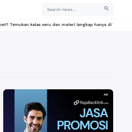
search
kan kelas seru dan materi lengkap hanya di YukBelajar.com. Mulai
AD