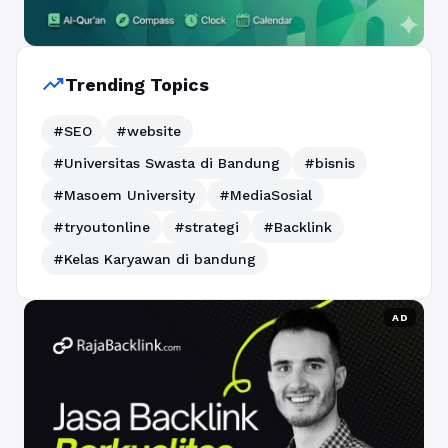
trending_up
Trending Topics
#SEO
#website
#Universitas Swasta di Bandung
#bisnis
#Masoem University
#MediaSosial
#tryoutonline
#strategi
#Backlink
#Kelas Karyawan di bandung
AD