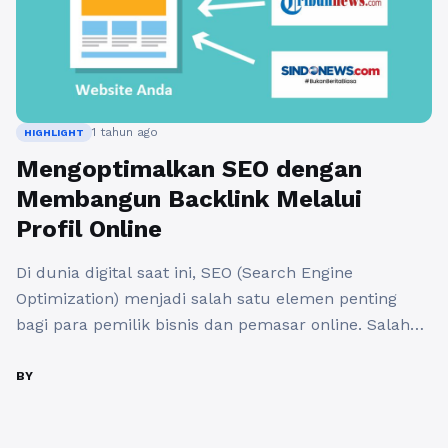
1 tahun ago
HIGHLIGHT
Mengoptimalkan SEO dengan
Membangun Backlink Melalui
Profil Online
Di dunia digital saat ini, SEO (Search Engine
Optimization) menjadi salah satu elemen penting
bagi para pemilik bisnis dan pemasar online. Salah
satu faktor kunci dalam meningkatkan peringkat
website di mesin pencari adalah dengan
BY
membangun backlink yang berkualitas. Membangun
backlink melalui profil online adalah salah satu