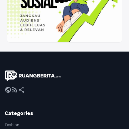
public
rss_feed
share
Categories
Fashion