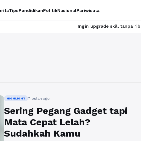
rita
Tips
Pendidikan
Politik
Nasional
Pariwisata
Ingin upgrade skill tanpa ribet? Temuka
7 bulan ago
HIGHLIGHT
Sering Pegang Gadget tapi
Mata Cepat Lelah?
Sudahkah Kamu