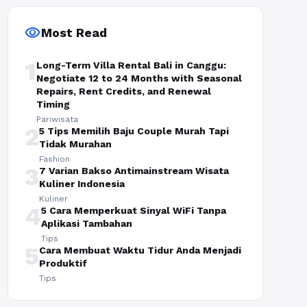
visibility
Most Read
1
Long-Term Villa Rental Bali in Canggu:
Negotiate 12 to 24 Months with Seasonal
Repairs, Rent Credits, and Renewal
Timing
Pariwisata
2
5 Tips Memilih Baju Couple Murah Tapi
Tidak Murahan
Fashion
3
7 Varian Bakso Antimainstream Wisata
Kuliner Indonesia
Kuliner
4
5 Cara Memperkuat Sinyal WiFi Tanpa
Aplikasi Tambahan
Tips
5
Cara Membuat Waktu Tidur Anda Menjadi
Produktif
Tips