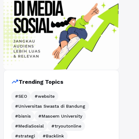
trending_up
Trending Topics
#SEO
#website
#Universitas Swasta di Bandung
#bisnis
#Masoem University
#MediaSosial
#tryoutonline
#strategi
#Backlink