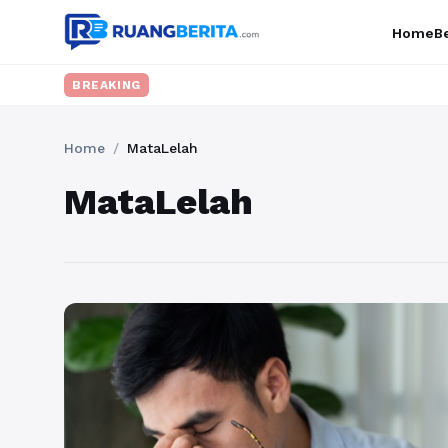
Home
Be
BREAKING
Home
/
MataLelah
MataLelah