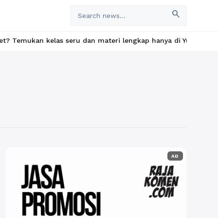
search
n kelas seru dan materi lengkap hanya di YukBelajar.com. Mulai l
AD