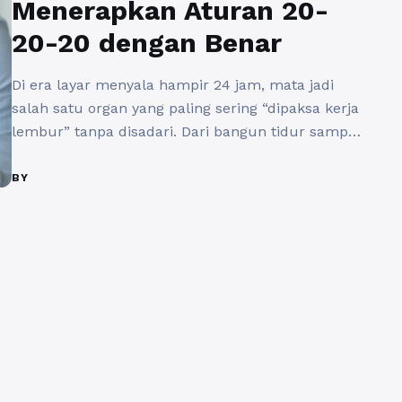
Menerapkan Aturan 20-
20-20 dengan Benar
Di era layar menyala hampir 24 jam, mata jadi
salah satu organ yang paling sering “dipaksa kerja
lembur” tanpa disadari. Dari bangun tidur sampai
menjelang tidur lagi, aktivitas menatap ponsel,
laptop, atau tablet seolah jadi rutinitas wajib, baik
BY
untuk belajar, bekerja, maupun sekadar hiburan.
Sayangnya, kebiasaan ini sering diiringi keluhan
mata lelah, perih, kering, hingga ...
Baca
Selengkapnya