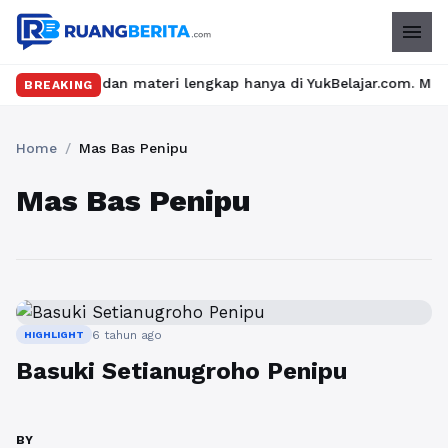
menu
elas seru dan materi lengkap hanya di YukBelajar.com. Mulai lan
BREAKING
Home
/
Mas Bas Penipu
Mas Bas Penipu
6 tahun ago
HIGHLIGHT
Basuki Setianugroho Penipu
BY