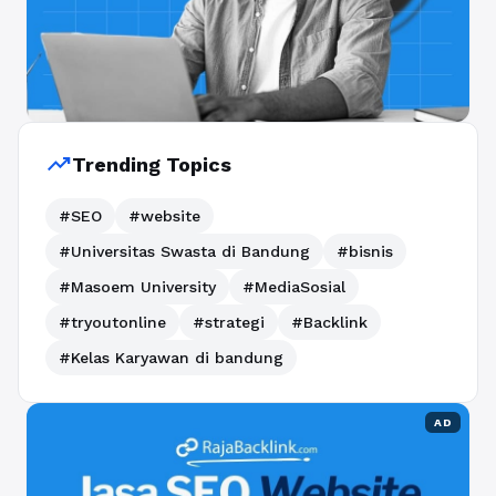
trending_up
Trending Topics
#SEO
#website
#Universitas Swasta di Bandung
#bisnis
#Masoem University
#MediaSosial
#tryoutonline
#strategi
#Backlink
#Kelas Karyawan di bandung
AD