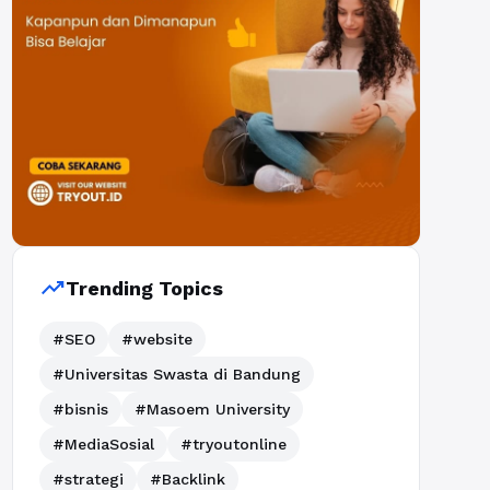
trending_up
Trending Topics
#SEO
#website
#Universitas Swasta di Bandung
#bisnis
#Masoem University
#MediaSosial
#tryoutonline
#strategi
#Backlink