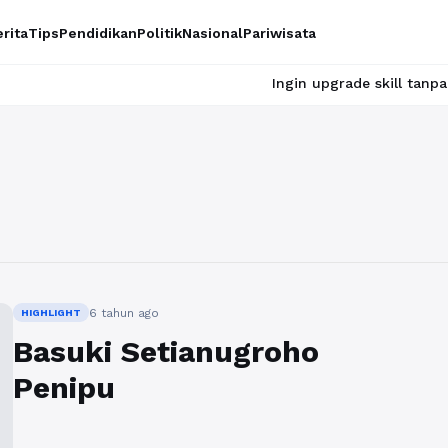
rita
Tips
Pendidikan
Politik
Nasional
Pariwisata
Ingin upgrade skill tanpa ribet? T
6 tahun ago
HIGHLIGHT
Basuki Setianugroho
Penipu