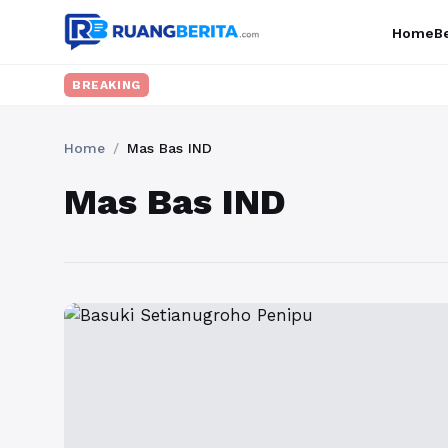
Home
Be
BREAKING
Home
/
Mas Bas IND
Mas Bas IND