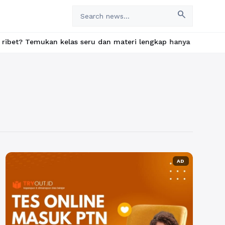
search
emukan kelas seru dan materi lengkap hanya di YukBelajar.com. M
AD