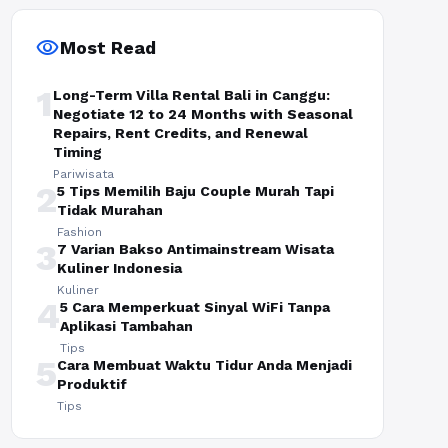
visibility
Most Read
1
Long-Term Villa Rental Bali in Canggu:
Negotiate 12 to 24 Months with Seasonal
Repairs, Rent Credits, and Renewal
Timing
Pariwisata
2
5 Tips Memilih Baju Couple Murah Tapi
Tidak Murahan
Fashion
3
7 Varian Bakso Antimainstream Wisata
Kuliner Indonesia
Kuliner
4
5 Cara Memperkuat Sinyal WiFi Tanpa
Aplikasi Tambahan
Tips
5
Cara Membuat Waktu Tidur Anda Menjadi
Produktif
Tips