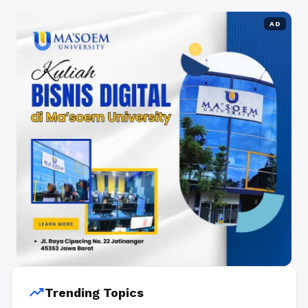
AD
trending_up
Trending Topics