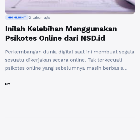
2 tahun ago
HIGHLIGHT
Inilah Kelebihan Menggunakan
Psikotes Online dari NSD.id
Perkembangan dunia digital saat ini membuat segala
sesuatu dikerjakan secara online. Tak terkecuali
psikotes online yang sebelumnya masih berbasis
kertas untuk pengerjaannya. Terlebih lagi dalam
keadaan pandemi yang melarang adanya berkumpul
BY
dalam jumlah banyak. Perusahaan pun mau tak
mau melakukan psikotes online untuk berbagai
keperluan perusahaan. Psikotes online saat ini dinilai
lebih praktis karena calon ...
Baca Selengkapnya