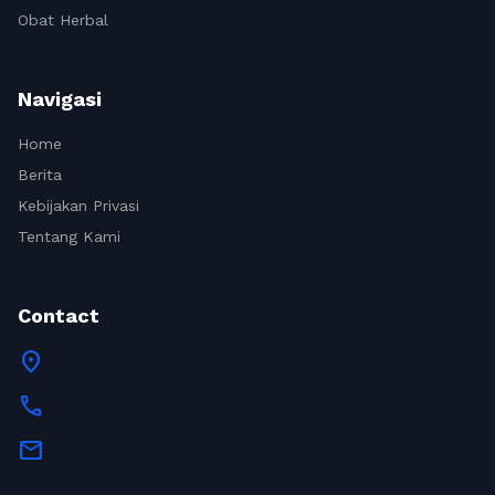
Obat Herbal
Navigasi
Home
Berita
Kebijakan Privasi
Tentang Kami
Contact
location_on
call
mail