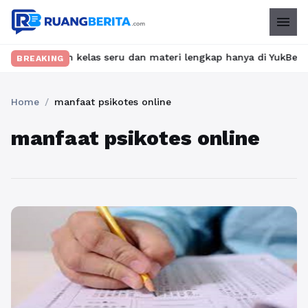
menu
Temukan kelas seru dan materi lengkap hanya di YukBelajar.com. 
BREAKING
Home
/
manfaat psikotes online
manfaat psikotes online