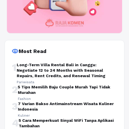
visibility
Most Read
1
Long-Term Villa Rental Bali in Canggu:
Negotiate 12 to 24 Months with Seasonal
Repairs, Rent Credits, and Renewal Timing
Pariwisata
2
5 Tips Memilih Baju Couple Murah Tapi Tidak
Murahan
Fashion
3
7 Varian Bakso Antimainstream Wisata Kuliner
Indonesia
Kuliner
4
5 Cara Memperkuat Sinyal WiFi Tanpa Aplikasi
Tambahan