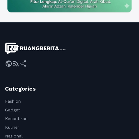
public
rss_feed
share
Categories
Fashion
Gadget
Kecantikan
Kuliner
Nasional