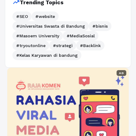
trending_up
Trending Topics
#SEO
#website
#Universitas Swasta di Bandung
#bisnis
#Masoem University
#MediaSosial
#tryoutonline
#strategi
#Backlink
#Kelas Karyawan di bandung
AD