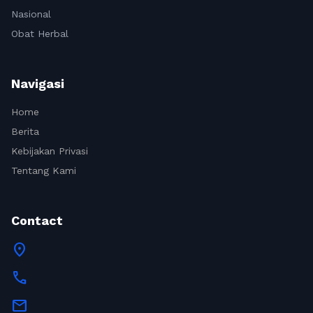
Nasional
Obat Herbal
Navigasi
Home
Berita
Kebijakan Privasi
Tentang Kami
Contact
location_on
call
mail