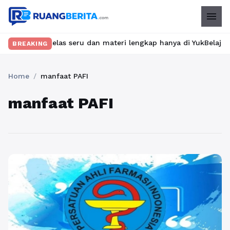
menu
mukan kelas seru dan materi lengkap hanya di YukBelajar.com. Mu
BREAKING
Home
/
manfaat PAFI
manfaat PAFI