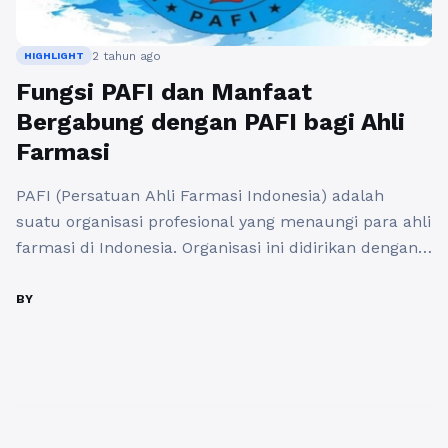
2 tahun ago
HIGHLIGHT
Fungsi PAFI dan Manfaat
Bergabung dengan PAFI bagi Ahli
Farmasi
PAFI (Persatuan Ahli Farmasi Indonesia) adalah
suatu organisasi profesional yang menaungi para ahli
farmasi di Indonesia. Organisasi ini didirikan dengan
tujuan untuk meningkatkan kualitas dan
profesionalisme para anggotanya. PAFI juga berperan
BY
penting dalam perkembangan ilmu farmasi serta
pelayanan kesehatan di Indonesia. Selain itu
organisasi ini tidak hanya berfokus pada aspek ilmiah
dan teknis, akan tetapi ...
Baca Selengkapnya