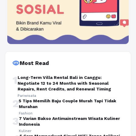
visibility
Most Read
1
Long-Term Villa Rental Bali in Canggu:
Negotiate 12 to 24 Months with Seasonal
Repairs, Rent Credits, and Renewal Timing
Pariwisata
2
5 Tips Memilih Baju Couple Murah Tapi Tidak
Murahan
Fashion
3
7 Varian Bakso Antimainstream Wisata Kuliner
Indonesia
Kuliner