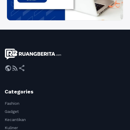
public
rss_feed
share
Categories
Fashion
Gadget
Kecantikan
Kuliner