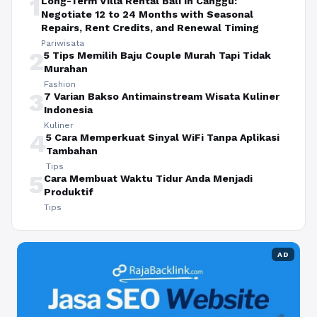
1
Long-Term Villa Rental Bali in Canggu:
Negotiate 12 to 24 Months with Seasonal
Repairs, Rent Credits, and Renewal Timing
Pariwisata
2
5 Tips Memilih Baju Couple Murah Tapi Tidak
Murahan
Fashion
3
7 Varian Bakso Antimainstream Wisata Kuliner
Indonesia
Kuliner
4
5 Cara Memperkuat Sinyal WiFi Tanpa Aplikasi
Tambahan
Tips
5
Cara Membuat Waktu Tidur Anda Menjadi
Produktif
Tips
AD