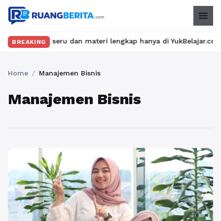
menu
elas seru dan materi lengkap hanya di YukBelajar.com. Mulai lan
BREAKING
Home
/
Manajemen Bisnis
Manajemen Bisnis