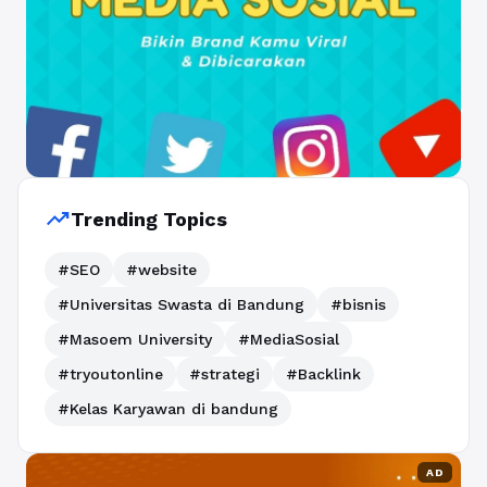
trending_up
Trending Topics
#SEO
#website
#Universitas Swasta di Bandung
#bisnis
#Masoem University
#MediaSosial
#tryoutonline
#strategi
#Backlink
#Kelas Karyawan di bandung
AD