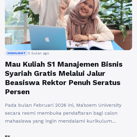
5 bulan ago
HIGHLIGHT
Mau Kuliah S1 Manajemen Bisnis
Syariah Gratis Melalui Jalur
Beasiswa Rektor Penuh Seratus
Persen
Pada bulan Februari 2026 ini, Ma’soem University
secara resmi membuka pendaftaran bagi calon
mahasiswa yang ingin mendalami kurikulum
Manajemen Bisnis Syariah S1 guna mencetak
wirausahawan berlandaskan prinsip muamalah yang
BY