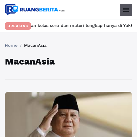
menu
? Temukan kelas seru dan materi lengkap hanya di YukBelajar.com.
BREAKING
Home
/
MacanAsia
MacanAsia