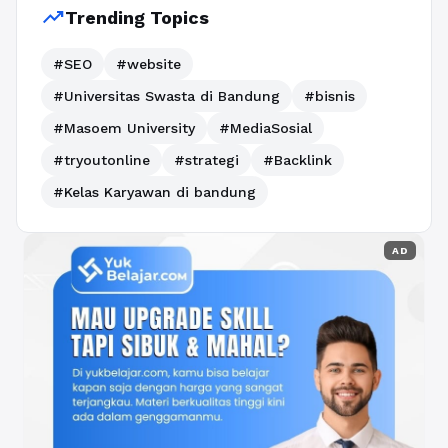
trending_up
Trending Topics
#SEO
#website
#Universitas Swasta di Bandung
#bisnis
#Masoem University
#MediaSosial
#tryoutonline
#strategi
#Backlink
#Kelas Karyawan di bandung
AD