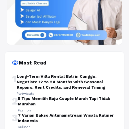
visibility
Most Read
1
Long-Term Villa Rental Bali in Canggu:
Negotiate 12 to 24 Months with Seasonal
Repairs, Rent Credits, and Renewal Timing
Pariwisata
2
5 Tips Memilih Baju Couple Murah Tapi Tidak
Murahan
Fashion
3
7 Varian Bakso Antimainstream Wisata Kuliner
Indonesia
Kuliner