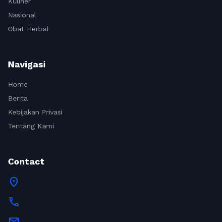
Kuliner
Nasional
Obat Herbal
Navigasi
Home
Berita
Kebijakan Privasi
Tentang Kami
Contact
location_on
call