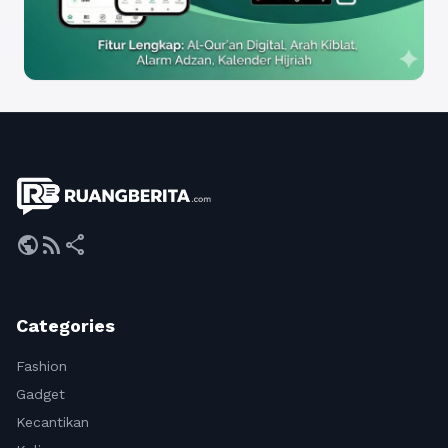
public
rss_feed
share
Categories
Fashion
Gadget
Kecantikan