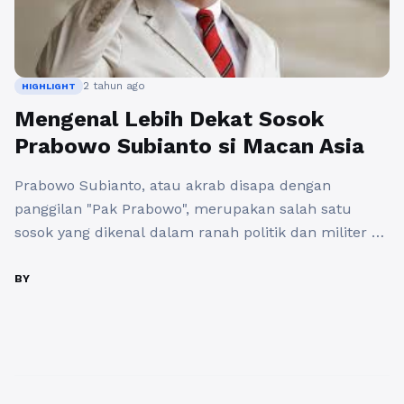
2 tahun ago
HIGHLIGHT
Mengenal Lebih Dekat Sosok
Prabowo Subianto si Macan Asia
Prabowo Subianto, atau akrab disapa dengan
panggilan "Pak Prabowo", merupakan salah satu
sosok yang dikenal dalam ranah politik dan militer di
Indonesia. la juga dikenal sebagai "Macan Asia"
karena kepemimpinannya yang gagah dan
BY
karismanya yang menonjol. Prabowo Subianto lahir
pada tanggal 17 Oktober 1951 di Jakarta dan
merupakan putra dari salah satu pahlawan nasional,
yaitu ...
Baca Selengkapnya