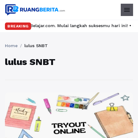
menu
di YukBelajar.com. Mulai langkah suksesmu hari ini! • Mau lulus
BREAKING
Home
/
lulus SNBT
lulus SNBT