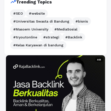
trending_up
Trending Topics
#SEO
#website
#Universitas Swasta di Bandung
#bisnis
#Masoem University
#MediaSosial
#tryoutonline
#strategi
#Backlink
#Kelas Karyawan di bandung
AD