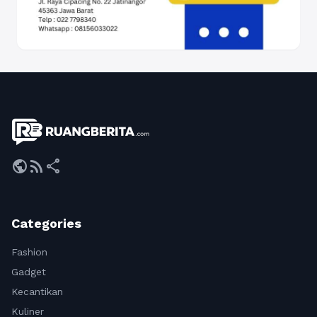
public
rss_feed
share
Categories
Fashion
Gadget
Kecantikan
Kuliner