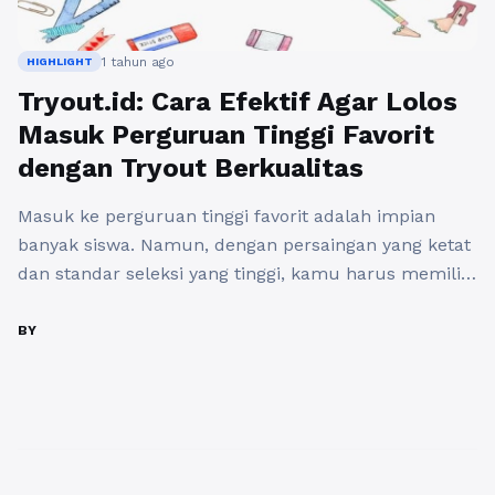
1 tahun ago
HIGHLIGHT
Tryout.id: Cara Efektif Agar Lolos
Masuk Perguruan Tinggi Favorit
dengan Tryout Berkualitas
Masuk ke perguruan tinggi favorit adalah impian
banyak siswa. Namun, dengan persaingan yang ketat
dan standar seleksi yang tinggi, kamu harus memiliki
strategi belajar yang efektif agar bisa mendapatkan
skor UTBK dan SNBT terbaik. Salah satu cara paling
BY
ampuh untuk meningkatkan peluang lolos adalah
dengan mengikuti tryout UTBK dan tryout SNBT
berkualitas yang dapat mengasah ...
Baca
Selengkapnya