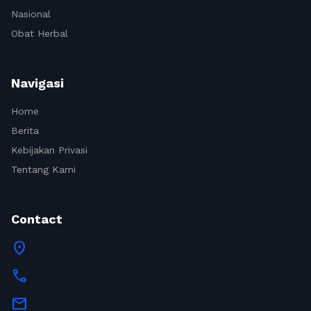
Nasional
Obat Herbal
Navigasi
Home
Berita
Kebijakan Privasi
Tentang Kami
Contact
location_on
call
mail