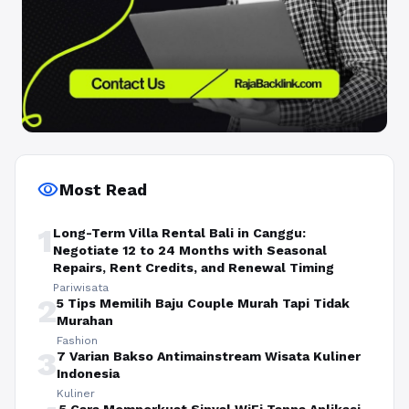
visibility
Most Read
1
Long-Term Villa Rental Bali in Canggu:
Negotiate 12 to 24 Months with Seasonal
Repairs, Rent Credits, and Renewal Timing
Pariwisata
2
5 Tips Memilih Baju Couple Murah Tapi Tidak
Murahan
Fashion
3
7 Varian Bakso Antimainstream Wisata Kuliner
Indonesia
Kuliner