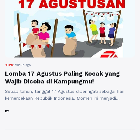
TIPS
1 tahun ago
Lomba 17 Agustus Paling Kocak yang
Wajib Dicoba di Kampungmu!
Setiap tahun, tanggal 17 Agustus diperingati sebagai hari
kemerdekaan Republik Indonesia. Momen ini menjadi
kesempatan bagi masyarakat untuk merayakan dengan
berbagai cara, salah satunya melalui lomba. Beragam lomba
BY
diadakan untuk memeriahkan hari kemerdekaan, dan tidak
jarang lomba-lomba ini mengundang tawa serta keceriaan.
Berikut ini adalah beberapa lomba 17 Agustus paling kocak
yang wajib dicoba di ...
Baca Selengkapnya