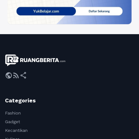
public
rss_feed
share
Categories
Fashion
Gadget
Kecantikan