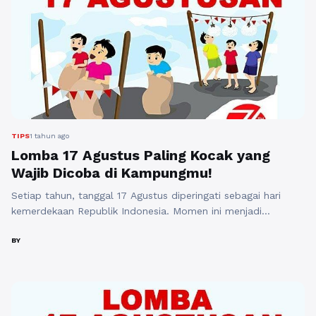
TIPS
1 tahun ago
Lomba 17 Agustus Paling Kocak yang
Wajib Dicoba di Kampungmu!
Setiap tahun, tanggal 17 Agustus diperingati sebagai hari
kemerdekaan Republik Indonesia. Momen ini menjadi
kesempatan bagi masyarakat untuk merayakan dengan
berbagai cara, salah satunya melalui lomba. Beragam lomba
BY
diadakan untuk memeriahkan hari kemerdekaan, dan tidak
jarang lomba-lomba ini mengundang tawa serta keceriaan.
Berikut ini adalah beberapa lomba 17 Agustus paling kocak
yang wajib dicoba di ...
Baca Selengkapnya