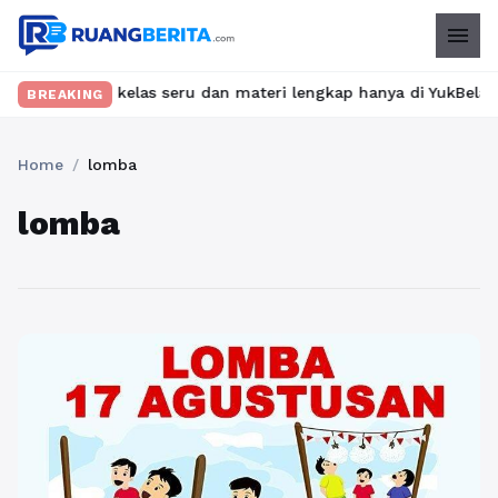
menu
kan kelas seru dan materi lengkap hanya di YukBelajar.com. Mula
BREAKING
Home
/
lomba
lomba