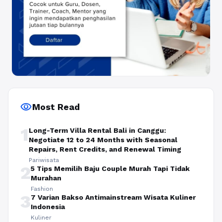
visibility
Most Read
1
Long-Term Villa Rental Bali in Canggu:
Negotiate 12 to 24 Months with Seasonal
Repairs, Rent Credits, and Renewal Timing
Pariwisata
2
5 Tips Memilih Baju Couple Murah Tapi Tidak
Murahan
Fashion
3
7 Varian Bakso Antimainstream Wisata Kuliner
Indonesia
Kuliner