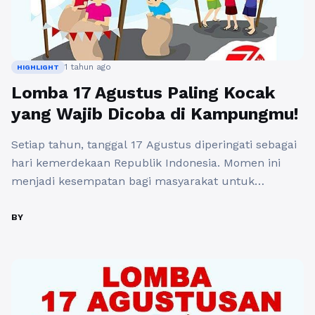
1 tahun ago
HIGHLIGHT
Lomba 17 Agustus Paling Kocak
yang Wajib Dicoba di Kampungmu!
Setiap tahun, tanggal 17 Agustus diperingati sebagai
hari kemerdekaan Republik Indonesia. Momen ini
menjadi kesempatan bagi masyarakat untuk
merayakan dengan berbagai cara, salah satunya
melalui lomba. Beragam lomba diadakan untuk
BY
memeriahkan hari kemerdekaan, dan tidak jarang
lomba-lomba ini mengundang tawa serta keceriaan.
Berikut ini adalah beberapa lomba 17 Agustus paling
kocak yang wajib dicoba di ...
Baca Selengkapnya