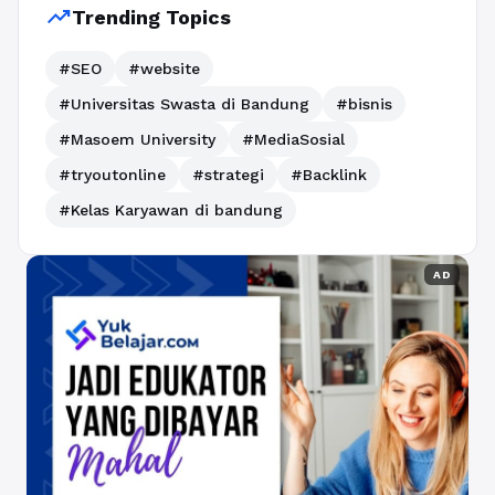
trending_up
Trending Topics
#SEO
#website
#Universitas Swasta di Bandung
#bisnis
#Masoem University
#MediaSosial
#tryoutonline
#strategi
#Backlink
#Kelas Karyawan di bandung
AD