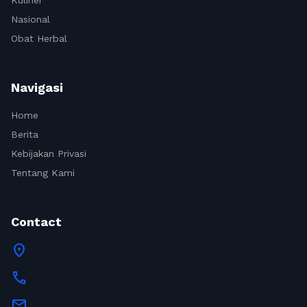
Kuliner
Nasional
Obat Herbal
Navigasi
Home
Berita
Kebijakan Privasi
Tentang Kami
Contact
location_on
call
mail