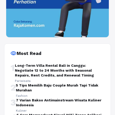
visibility
Most Read
1
Long-Term Villa Rental Bali in Canggu:
Negotiate 12 to 24 Months with Seasonal
Repairs, Rent Credits, and Renewal Timing
Pariwisata
2
5 Tips Memilih Baju Couple Murah Tapi Tidak
Murahan
Fashion
3
7 Varian Bakso Antimainstream Wisata Kuliner
Indonesia
Kuliner