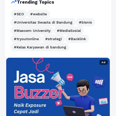
trending_up
Trending Topics
#SEO
#website
#Universitas Swasta di Bandung
#bisnis
#Masoem University
#MediaSosial
#tryoutonline
#strategi
#Backlink
#Kelas Karyawan di bandung
AD