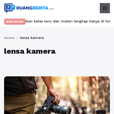
menu
t? Temukan kelas seru dan materi lengkap hanya di YukBelajar.co
BREAKING
Home
/
lensa kamera
lensa kamera