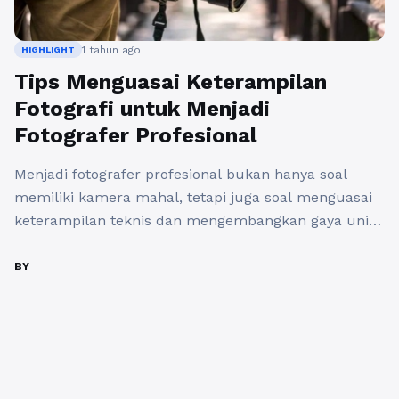
1 tahun ago
HIGHLIGHT
Tips Menguasai Keterampilan
Fotografi untuk Menjadi
Fotografer Profesional
Menjadi fotografer profesional bukan hanya soal
memiliki kamera mahal, tetapi juga soal menguasai
keterampilan teknis dan mengembangkan gaya unik.
Berikut beberapa tips penting untuk meningkatkan
kemampuan fotografi
BY
menurut lukegoingphotography.com. 1. Pahami
Dasar-Dasar Fotografi Sebelum menghasilkan foto
yang menakjubkan, kuasai dasar-dasar fotografi
seperti: Eksposur (Aperture, Shutter Speed, ISO)
Komposisi (Rule of Thirds, Leading Lines, Framing)