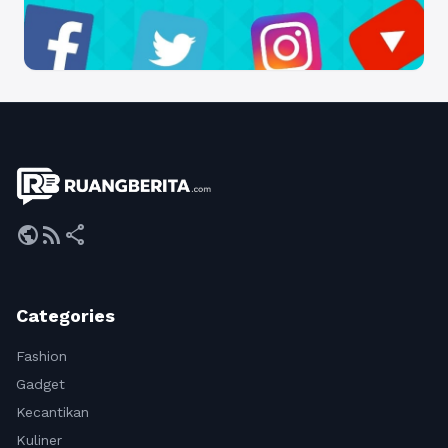
public
rss_feed
share
Categories
Fashion
Gadget
Kecantikan
Kuliner