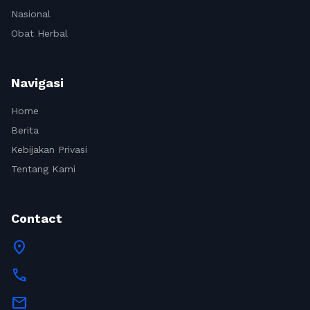
Nasional
Obat Herbal
Navigasi
Home
Berita
Kebijakan Privasi
Tentang Kami
Contact
location_on
call
mail