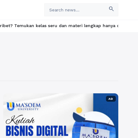
search
mukan kelas seru dan materi lengkap hanya di YukBelajar.com. Mu
AD