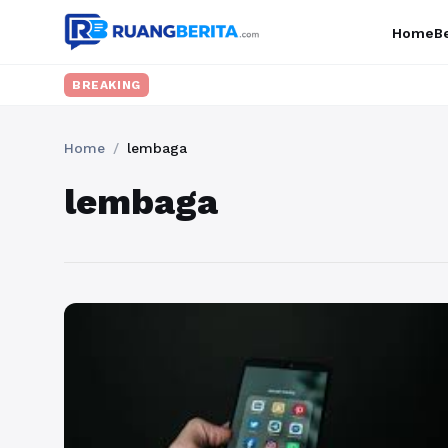
Home
Be
BREAKING
Home
/
lembaga
lembaga