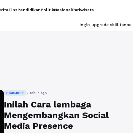
rita
Tips
Pendidikan
Politik
Nasional
Pariwisata
Ingin upgrade skill tanpa ribet? Te
2 tahun ago
HIGHLIGHT
Inilah Cara lembaga
Mengembangkan Social
Media Presence