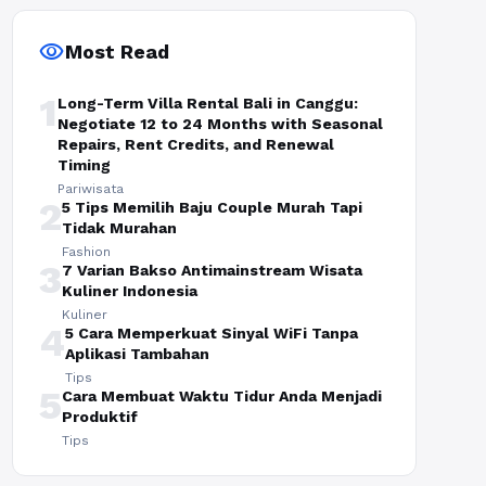
visibility
Most Read
1
Long-Term Villa Rental Bali in Canggu:
Negotiate 12 to 24 Months with Seasonal
Repairs, Rent Credits, and Renewal
Timing
Pariwisata
2
5 Tips Memilih Baju Couple Murah Tapi
Tidak Murahan
Fashion
3
7 Varian Bakso Antimainstream Wisata
Kuliner Indonesia
Kuliner
4
5 Cara Memperkuat Sinyal WiFi Tanpa
Aplikasi Tambahan
Tips
5
Cara Membuat Waktu Tidur Anda Menjadi
Produktif
Tips