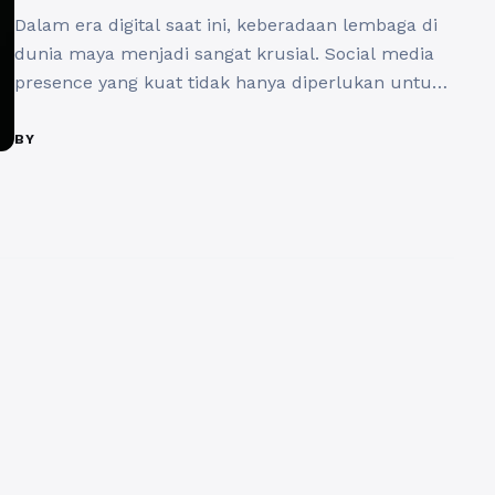
Dalam era digital saat ini, keberadaan lembaga di
dunia maya menjadi sangat krusial. Social media
presence yang kuat tidak hanya diperlukan untuk
perusahaan swasta, tetapi juga untuk lembaga
nirlaba, pemerintah, dan lembaga pendidikan.
BY
Mengembangkan social media presence yang
efektif dapat membantu lembaga memperluas
jangkauan, meningkatkan keterlibatan masyarakat,
dan memperkuat citra merek. Berikut adalah
beberapa cara ...
Baca Selengkapnya