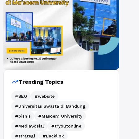
trending_up
Trending Topics
#SEO
#website
#Universitas Swasta di Bandung
#bisnis
#Masoem University
#MediaSosial
#tryoutonline
#strategi
#Backlink