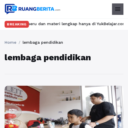
menu
elas seru dan materi lengkap hanya di YukBelajar.com. Mulai lan
BREAKING
Home
/
lembaga pendidikan
lembaga pendidikan