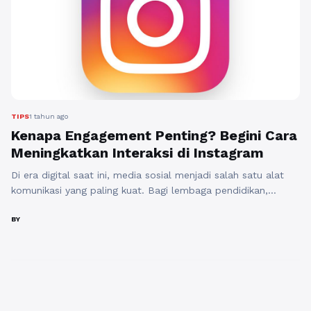
Selengkapnya
TIPS
1 tahun ago
Kenapa Engagement Penting? Begini Cara
Meningkatkan Interaksi di Instagram
Di era digital saat ini, media sosial menjadi salah satu alat
komunikasi yang paling kuat. Bagi lembaga pendidikan,
Instagram bukan hanya platform untuk berbagi informasi,
tetapi juga sarana untuk membangun hubungan yang lebih
BY
dekat dengan mahasiswa, calon mahasiswa, dan orang tua.
Salah satu aspek terpenting dari media sosial adalah
engagement atau interaksi. Mengapa engagement penting, ...
Baca Selengkapnya