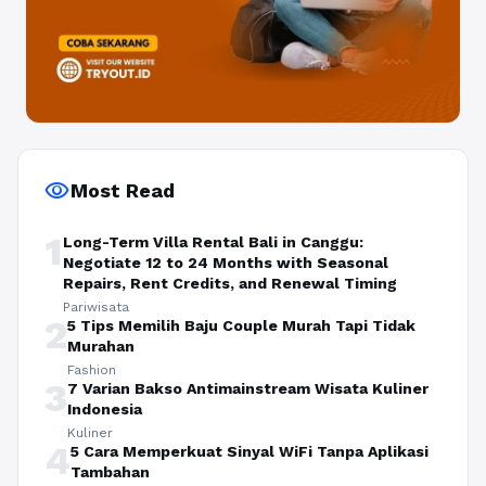
visibility
Most Read
1
Long-Term Villa Rental Bali in Canggu:
Negotiate 12 to 24 Months with Seasonal
Repairs, Rent Credits, and Renewal Timing
Pariwisata
2
5 Tips Memilih Baju Couple Murah Tapi Tidak
Murahan
Fashion
3
7 Varian Bakso Antimainstream Wisata Kuliner
Indonesia
Kuliner
4
5 Cara Memperkuat Sinyal WiFi Tanpa Aplikasi
Tambahan