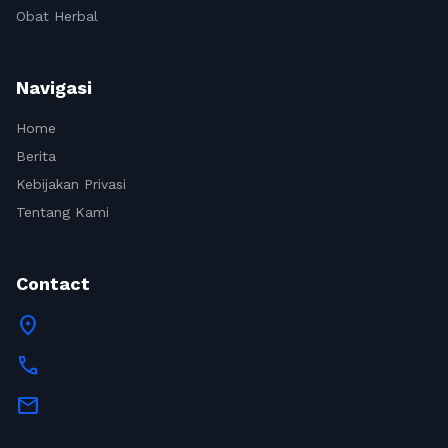
Obat Herbal
Navigasi
Home
Berita
Kebijakan Privasi
Tentang Kami
Contact
location_on
call
mail