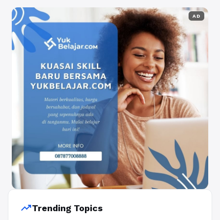
AD
trending_up
Trending Topics