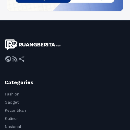
public
rss_feed
share
Categories
Fashion
Gadget
Kecantikan
Kuliner
Nasional