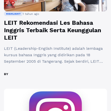
1 tahun ago
HIGHLIGHT
LEIT Rekomendasi Les Bahasa
Inggris Terbaik Serta Keunggulan
LEIT
LEIT (Leadership-English Institute) adalah lembaga
kursus bahasa Inggris yang didirikan pada 18
September 2005 di Tangerang. Sejak berdiri, LEIT
telah berkembang pesat dengan ribuan siswa yang
mendaftar dan mengalami peningkatan signifikan
BY
dalam kemampuan bahasa Inggris mereka. LEIT
berkomitmen untuk menyediakan pengajaran bahasa
Inggris berkualitas tinggi yang mengintegrasikan
nilai-nilai kepemimpinan dalam proses
pembelajarannya. Filosofi dan Nilai ...
Baca