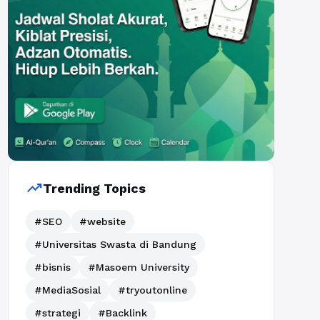
trending_up
Trending Topics
#SEO
#website
#Universitas Swasta di Bandung
#bisnis
#Masoem University
#MediaSosial
#tryoutonline
#strategi
#Backlink