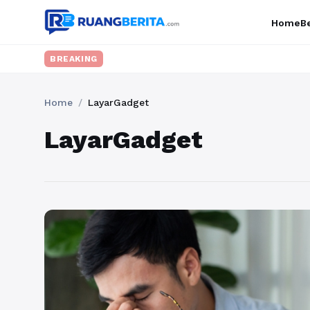
Home
Be
BREAKING
Home
/
LayarGadget
LayarGadget