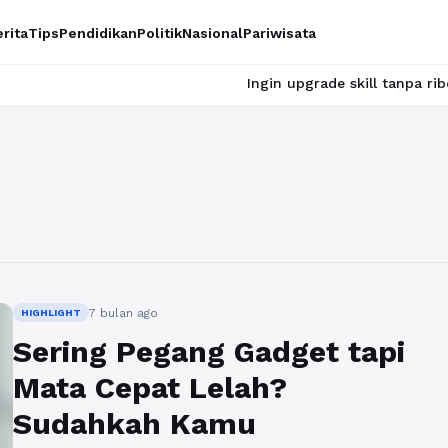
rita
Tips
Pendidikan
Politik
Nasional
Pariwisata
Ingin upgrade skill tanpa ribet? Temukan
7 bulan ago
HIGHLIGHT
Sering Pegang Gadget tapi
Mata Cepat Lelah?
Sudahkah Kamu