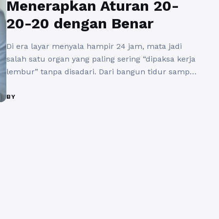
Menerapkan Aturan 20-
20-20 dengan Benar
Di era layar menyala hampir 24 jam, mata jadi
salah satu organ yang paling sering “dipaksa kerja
lembur” tanpa disadari. Dari bangun tidur sampai
menjelang tidur lagi, aktivitas menatap ponsel,
laptop, atau tablet seolah jadi rutinitas wajib, baik
BY
untuk belajar, bekerja, maupun sekadar hiburan.
Sayangnya, kebiasaan ini sering diiringi keluhan
mata lelah, perih, kering, hingga ...
Baca
Selengkapnya