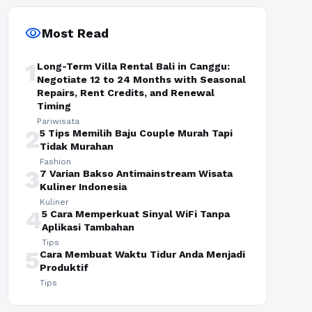
visibility
Most Read
1
Long-Term Villa Rental Bali in Canggu:
Negotiate 12 to 24 Months with Seasonal
Repairs, Rent Credits, and Renewal
Timing
Pariwisata
2
5 Tips Memilih Baju Couple Murah Tapi
Tidak Murahan
Fashion
3
7 Varian Bakso Antimainstream Wisata
Kuliner Indonesia
Kuliner
4
5 Cara Memperkuat Sinyal WiFi Tanpa
Aplikasi Tambahan
Tips
5
Cara Membuat Waktu Tidur Anda Menjadi
Produktif
Tips