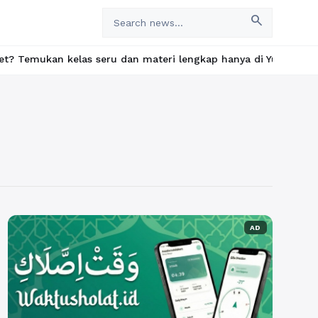
search
 kelas seru dan materi lengkap hanya di YukBelajar.com. Mulai l
AD