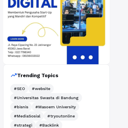
trending_up
Trending Topics
#SEO
#website
#Universitas Swasta di Bandung
#bisnis
#Masoem University
#MediaSosial
#tryoutonline
#strategi
#Backlink