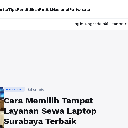
rita
Tips
Pendidikan
Politik
Nasional
Pariwisata
Ingin upgrade skill tanpa ribet? Temuk
1 tahun ago
HIGHLIGHT
Cara Memilih Tempat
Layanan Sewa Laptop
Surabaya Terbaik