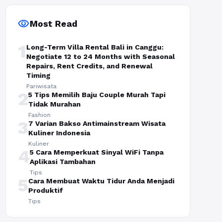
visibility
Most Read
1
Long-Term Villa Rental Bali in Canggu:
Negotiate 12 to 24 Months with Seasonal
Repairs, Rent Credits, and Renewal
Timing
Pariwisata
2
5 Tips Memilih Baju Couple Murah Tapi
Tidak Murahan
Fashion
3
7 Varian Bakso Antimainstream Wisata
Kuliner Indonesia
Kuliner
4
5 Cara Memperkuat Sinyal WiFi Tanpa
Aplikasi Tambahan
Tips
5
Cara Membuat Waktu Tidur Anda Menjadi
Produktif
Tips