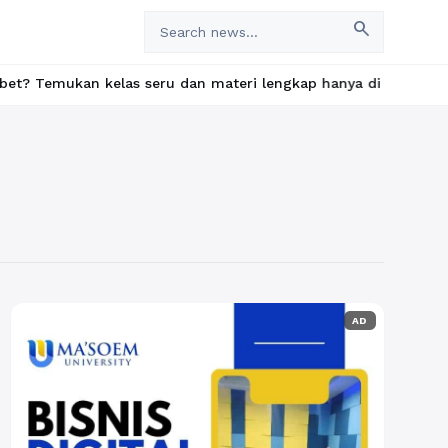
search
an kelas seru dan materi lengkap hanya di YukBelajar.com. Mulai
AD