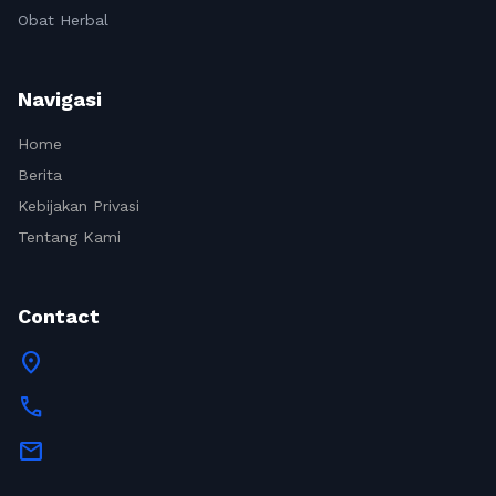
Obat Herbal
Navigasi
Home
Berita
Kebijakan Privasi
Tentang Kami
Contact
location_on
call
mail