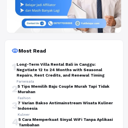
visibility
Most Read
1
Long-Term Villa Rental Bali in Canggu:
Negotiate 12 to 24 Months with Seasonal
Repairs, Rent Credits, and Renewal Timing
Pariwisata
2
5 Tips Memilih Baju Couple Murah Tapi Tidak
Murahan
Fashion
3
7 Varian Bakso Antimainstream Wisata Kuliner
Indonesia
Kuliner
4
5 Cara Memperkuat Sinyal WiFi Tanpa Aplikasi
Tambahan