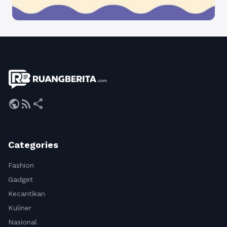
public
rss_feed
share
Categories
Fashion
Gadget
Kecantikan
Kuliner
Nasional