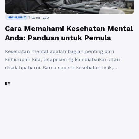
1 tahun ago
HIGHLIGHT
Cara Memahami Kesehatan Mental
Anda: Panduan untuk Pemula
Kesehatan mental adalah bagian penting dari
kehidupan kita, tetapi sering kali diabaikan atau
disalahpahami. Sama seperti kesehatan fisik,
kesehatan mental juga memerlukan perhatian dan
perawatan. Jika Anda baru mulai memahami apa itu
BY
kesehatan mental dan bagaimana menjaganya,
panduan pascaline-sante.com membantu Anda
memulainya dengan langkah-langkah sederhana. 1.
Apa Itu Kesehatan Mental? Kesehatan mental
mencakup perasaan, pikiran, ...
Baca Selengkapnya