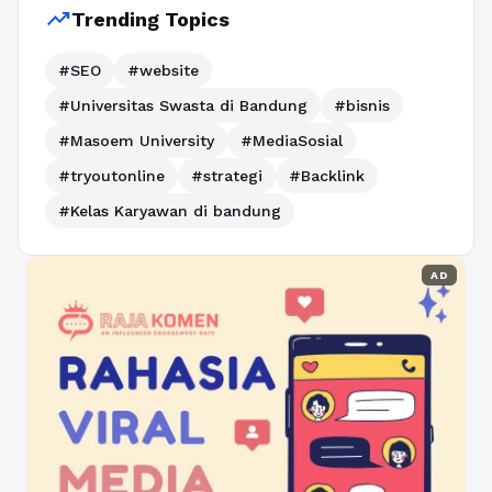
trending_up
Trending Topics
#SEO
#website
#Universitas Swasta di Bandung
#bisnis
#Masoem University
#MediaSosial
#tryoutonline
#strategi
#Backlink
#Kelas Karyawan di bandung
AD