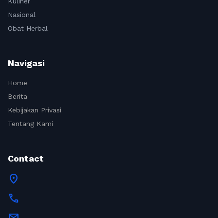
Kuliner
Nasional
Obat Herbal
Navigasi
Home
Berita
Kebijakan Privasi
Tentang Kami
Contact
location_on
call