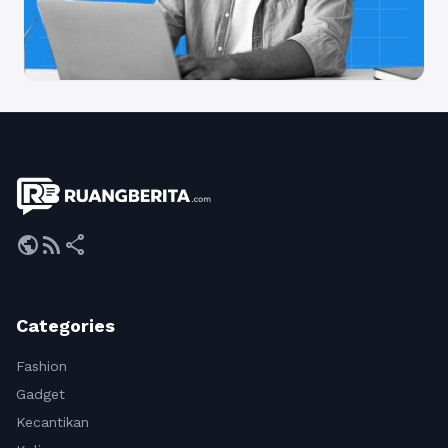
public
rss_feed
share
Categories
Fashion
Gadget
Kecantikan