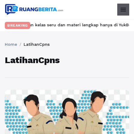
menu
 Temukan kelas seru dan materi lengkap hanya di YukBelajar.com.
BREAKING
Home
/
LatihanCpns
LatihanCpns