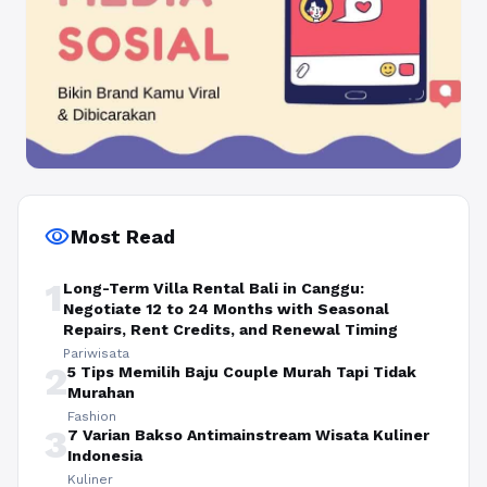
visibility
Most Read
1
Long-Term Villa Rental Bali in Canggu:
Negotiate 12 to 24 Months with Seasonal
Repairs, Rent Credits, and Renewal Timing
Pariwisata
2
5 Tips Memilih Baju Couple Murah Tapi Tidak
Murahan
Fashion
3
7 Varian Bakso Antimainstream Wisata Kuliner
Indonesia
Kuliner