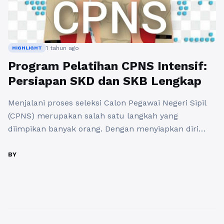
1 tahun ago
HIGHLIGHT
Program Pelatihan CPNS Intensif:
Persiapan SKD dan SKB Lengkap
Menjalani proses seleksi Calon Pegawai Negeri Sipil
(CPNS) merupakan salah satu langkah yang
diimpikan banyak orang. Dengan menyiapkan diri
secara maksimal, peluang untuk lolos CPNS akan
semakin tinggi. Salah satu cara efektif untuk
BY
mempersiapkan diri dalam seleksi ini adalah melalui
Program Pelatihan CPNS Intensif. Program ini
dirancang khusus untuk membekali peserta dengan
pengetahuan dan keterampilan ...
Baca Selengkapnya