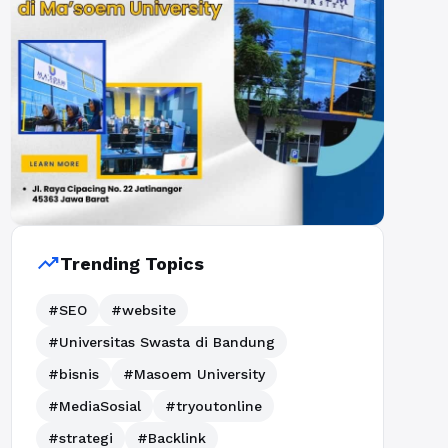
trending_up
Trending Topics
#SEO
#website
#Universitas Swasta di Bandung
#bisnis
#Masoem University
#MediaSosial
#tryoutonline
#strategi
#Backlink