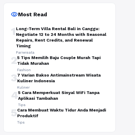
visibility
Most Read
1
Long-Term Villa Rental Bali in Canggu:
Negotiate 12 to 24 Months with Seasonal
Repairs, Rent Credits, and Renewal
Timing
Pariwisata
2
5 Tips Memilih Baju Couple Murah Tapi
Tidak Murahan
Fashion
3
7 Varian Bakso Antimainstream Wisata
Kuliner Indonesia
Kuliner
4
5 Cara Memperkuat Sinyal WiFi Tanpa
Aplikasi Tambahan
Tips
5
Cara Membuat Waktu Tidur Anda Menjadi
Produktif
Tips