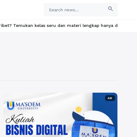
search
kan kelas seru dan materi lengkap hanya di YukBelajar.com. Mulai
AD