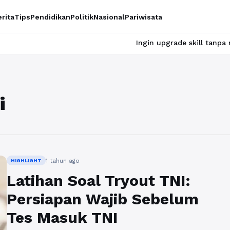
rita
Tips
Pendidikan
Politik
Nasional
Pariwisata
Ingin upgrade skill tanpa ribet? Temu
i
1 tahun ago
HIGHLIGHT
Latihan Soal Tryout TNI:
Persiapan Wajib Sebelum
Tes Masuk TNI