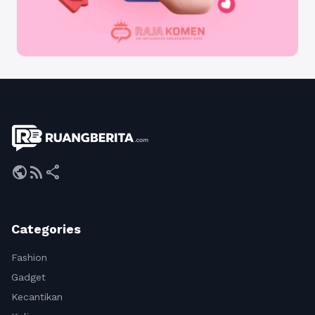
public
rss_feed
share
Categories
Fashion
Gadget
Kecantikan