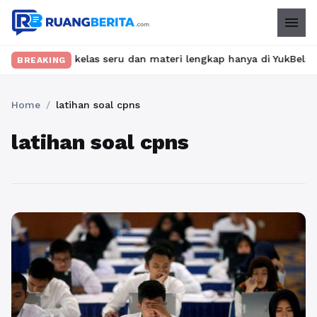
menu
Temukan kelas seru dan materi lengkap hanya di YukBelajar.com. 
BREAKING
Home
/
latihan soal cpns
latihan soal cpns