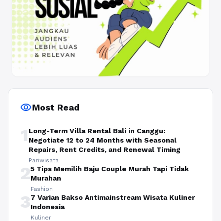
visibility
Most Read
1
Long-Term Villa Rental Bali in Canggu:
Negotiate 12 to 24 Months with Seasonal
Repairs, Rent Credits, and Renewal Timing
Pariwisata
2
5 Tips Memilih Baju Couple Murah Tapi Tidak
Murahan
Fashion
3
7 Varian Bakso Antimainstream Wisata Kuliner
Indonesia
Kuliner