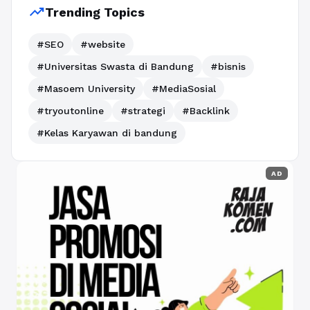
trending_up
Trending Topics
#SEO
#website
#Universitas Swasta di Bandung
#bisnis
#Masoem University
#MediaSosial
#tryoutonline
#strategi
#Backlink
#Kelas Karyawan di bandung
AD