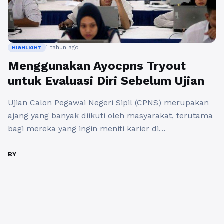
1 tahun ago
HIGHLIGHT
Menggunakan Ayocpns Tryout
untuk Evaluasi Diri Sebelum Ujian
Ujian Calon Pegawai Negeri Sipil (CPNS) merupakan
ajang yang banyak diikuti oleh masyarakat, terutama
bagi mereka yang ingin meniti karier di
pemerintahan. Proses seleksi yang ketat dan
kompetitif menjadikan persiapan matang menjadi
BY
kunci utama untuk meraih kesuksesan. Salah satu
cara yang efektif untuk mempersiapkan diri adalah
dengan menggunakan Ayocpns Tryout. Platform ini
menawarkan berbagai fasilitas ...
Baca Selengkapnya