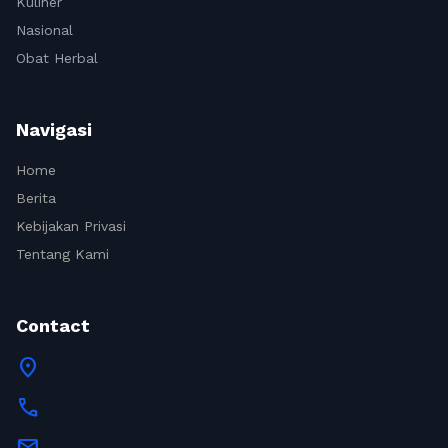
Kuliner
Nasional
Obat Herbal
Navigasi
Home
Berita
Kebijakan Privasi
Tentang Kami
Contact
location_on
call