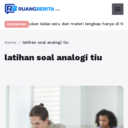
menu
et? Temukan kelas seru dan materi lengkap hanya di YukBelajar.c
BREAKING
Home
/
latihan soal analogi tiu
latihan soal analogi tiu