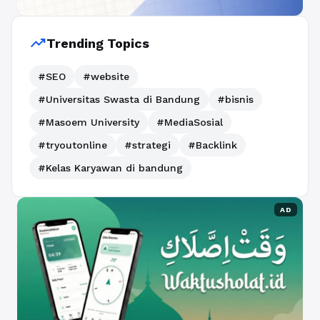
trending_up
Trending Topics
#SEO
#website
#Universitas Swasta di Bandung
#bisnis
#Masoem University
#MediaSosial
#tryoutonline
#strategi
#Backlink
#Kelas Karyawan di bandung
AD