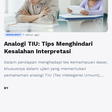
1 tahun ago
HIGHLIGHT
Analogi TIU: Tips Menghindari
Kesalahan Interpretasi
Dalam persiapan menghadapi tes kemampuan dasar,
khususnya dalam ujian yang memerlukan
pemahaman analogi TIU (Tes Intelegensi Umum),
penting bagi para peserta untuk memahami dengan
baik mekanisme dan cara menjawab soal-soal yang
BY
diberikan. Analogi TIU biasanya berfokus pada
kemampuan peserta dalam menarik kesimpulan
berdasarkan hubungan antar kata atau ide. Berikut