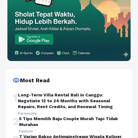
visibility
Most Read
1
Long-Term Villa Rental Bali in Canggu:
Negotiate 12 to 24 Months with Seasonal
Repairs, Rent Credits, and Renewal Timing
Pariwisata
2
5 Tips Memilih Baju Couple Murah Tapi Tidak
Murahan
Fashion
7 Varian Bakso Antimainstream Wisata Kuliner