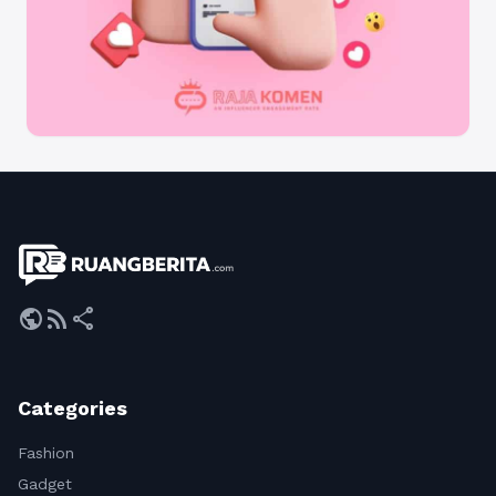
public
rss_feed
share
Categories
Fashion
Gadget