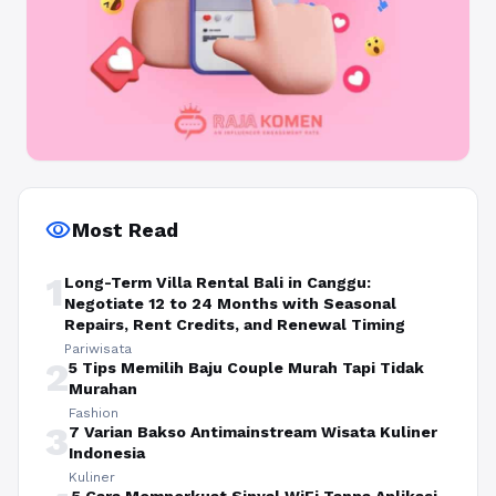
visibility
Most Read
1
Long-Term Villa Rental Bali in Canggu:
Negotiate 12 to 24 Months with Seasonal
Repairs, Rent Credits, and Renewal Timing
Pariwisata
2
5 Tips Memilih Baju Couple Murah Tapi Tidak
Murahan
Fashion
3
7 Varian Bakso Antimainstream Wisata Kuliner
Indonesia
Kuliner