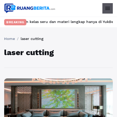
menu
 Temukan kelas seru dan materi lengkap hanya di YukBelajar.com. 
BREAKING
Home
/
laser cutting
laser cutting