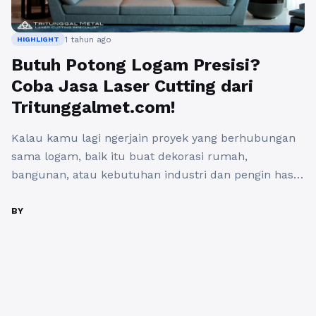
1 tahun ago
HIGHLIGHT
Butuh Potong Logam Presisi?
Coba Jasa Laser Cutting dari
Tritunggalmet.com!
Kalau kamu lagi ngerjain proyek yang berhubungan
sama logam, baik itu buat dekorasi rumah,
bangunan, atau kebutuhan industri dan pengin hasil
yang rapi, cepat, dan sesuai desain, jawabannya
cuma satu: laser cutting. Dan di antara banyaknya
BY
penyedia jasa di luar sana, tritunggalmet.com jadi
salah satu pilihan paling oke yang wajib kamu
pertimbangkan. Kenapa? Yuk, kita ...
Baca
Selengkapnya