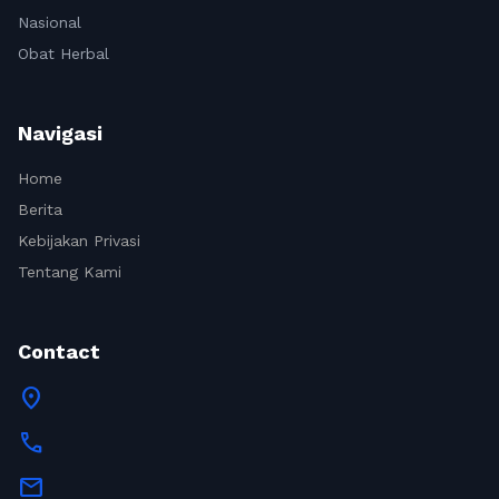
Nasional
Obat Herbal
Navigasi
Home
Berita
Kebijakan Privasi
Tentang Kami
Contact
location_on
call
mail