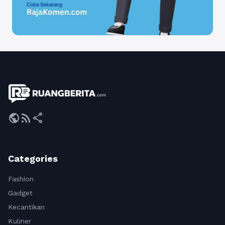
public
rss_feed
share
Categories
Fashion
Gadget
Kecantikan
Kuliner