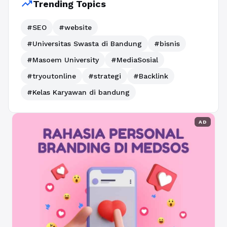
trending_up
Trending Topics
#SEO
#website
#Universitas Swasta di Bandung
#bisnis
#Masoem University
#MediaSosial
#tryoutonline
#strategi
#Backlink
#Kelas Karyawan di bandung
AD