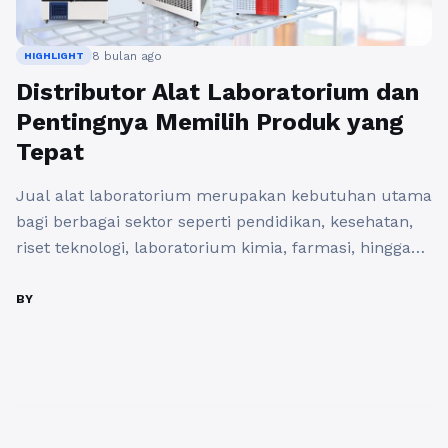
8 bulan ago
HIGHLIGHT
Distributor Alat Laboratorium dan
Pentingnya Memilih Produk yang
Tepat
Jual alat laboratorium merupakan kebutuhan utama
bagi berbagai sektor seperti pendidikan, kesehatan,
riset teknologi, laboratorium kimia, farmasi, hingga
industri makanan dan minuman. Ketersediaan alat
yang akurat, berkualitas, serta sesuai standar
BY
keselamatan sangat menentukan kualitas hasil
pengujian di laboratorium. Oleh karena itu, peran
distributor alat laboratorium menjadi sangat penting
dalam memastikan proses penelitian berjalan lancar
dan ...
Baca Selengkapnya