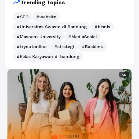
trending_up
Trending Topics
#SEO
#website
#Universitas Swasta di Bandung
#bisnis
#Masoem University
#MediaSosial
#tryoutonline
#strategi
#Backlink
#Kelas Karyawan di bandung
AD