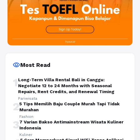
visibility
Most Read
1
Long-Term Villa Rental Bali in Canggu:
Negotiate 12 to 24 Months with Seasonal
Repairs, Rent Credits, and Renewal Timing
Pariwisata
2
5 Tips Memilih Baju Couple Murah Tapi Tidak
Murahan
Fashion
3
7 Varian Bakso Antimainstream Wisata Kuliner
Indonesia
Kuliner