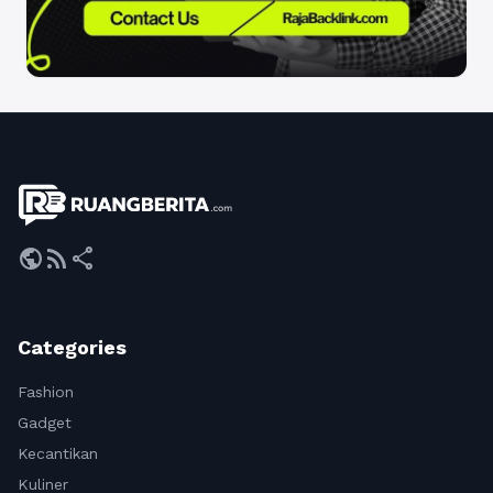
public
rss_feed
share
Categories
Fashion
Gadget
Kecantikan
Kuliner