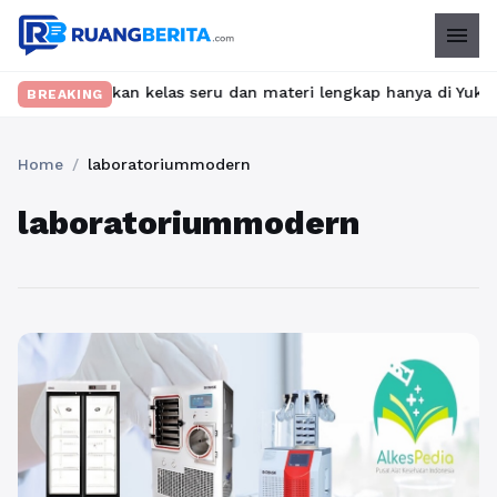
menu
? Temukan kelas seru dan materi lengkap hanya di YukBelajar.com
BREAKING
Home
/
laboratoriummodern
laboratoriummodern