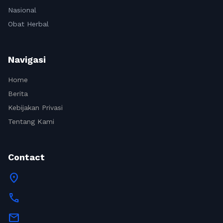
Nasional
Obat Herbal
Navigasi
Home
Berita
Kebijakan Privasi
Tentang Kami
Contact
location_on
call
mail