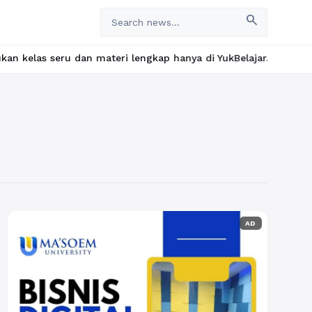
search
as seru dan materi lengkap hanya di YukBelajar.com. Mulai langka
AD