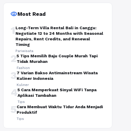
visibility
Most Read
1
Long-Term Villa Rental Bali in Canggu:
Negotiate 12 to 24 Months with Seasonal
Repairs, Rent Credits, and Renewal
Timing
Pariwisata
2
5 Tips Memilih Baju Couple Murah Tapi
Tidak Murahan
Fashion
3
7 Varian Bakso Antimainstream Wisata
Kuliner Indonesia
Kuliner
4
5 Cara Memperkuat Sinyal WiFi Tanpa
Aplikasi Tambahan
Tips
5
Cara Membuat Waktu Tidur Anda Menjadi
Produktif
Tips