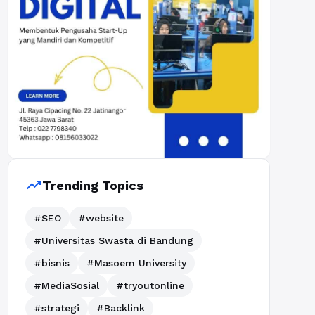
trending_up
Trending Topics
#SEO
#website
#Universitas Swasta di Bandung
#bisnis
#Masoem University
#MediaSosial
#tryoutonline
#strategi
#Backlink