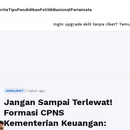
rita
Tips
Pendidikan
Politik
Nasional
Pariwisata
Ingin upgrade skill tanpa ribet? Temukan kel
1 tahun ago
HIGHLIGHT
Jangan Sampai Terlewat!
Formasi CPNS
Kementerian Keuangan: