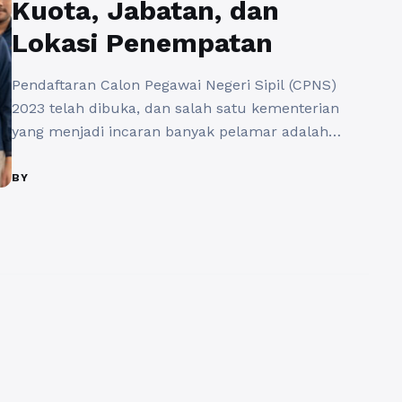
Kuota, Jabatan, dan
Lokasi Penempatan
Pendaftaran Calon Pegawai Negeri Sipil (CPNS)
2023 telah dibuka, dan salah satu kementerian
yang menjadi incaran banyak pelamar adalah
Kementerian Keuangan. Dengan berbagai posisi
strategis dan kesempatan berkarir yang
BY
menjanjikan, informasi mengenai kuota formasi
CPNS Kementerian Keuangan, jabatan, serta lokasi
penempatan sangat penting untuk diperhatikan.
Kuota formasi CPNS Kementerian Keuangan pada
tahun ini cukup menarik ...
Baca Selengkapnya