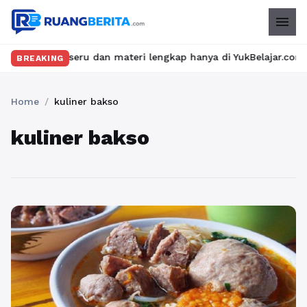
menu
kelas seru dan materi lengkap hanya di YukBelajar.com. Mulai la
BREAKING
Home
/
kuliner bakso
kuliner bakso