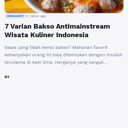
6 tahun ago
HIGHLIGHT
7 Varian Bakso Antimainstream
Wisata Kuliner Indonesia
Siapa yang tidak kenal bakso? Makanan favorit
kebanyakan orang ini bisa ditemukan dengan mudah
terutama di kaki lima. Harganya yang sangat
terjangkau dengan rasa yang lezat ini bisa dinikmati
semua usia. Indonesia memiliki banyak varian seperti
BY
berikut. 1. Jenis Penyet Selain ayam penyet, kini juga
ada bola daging penyet yang harus dicoba. Sesuai
dengan namanya, ...
Baca Selengkapnya