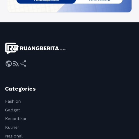
public
rss_feed
share
Categories
Fashion
Gadget
Kecantikan
Kuliner
Nasional