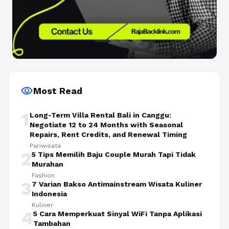
visibility
Most Read
1
Long-Term Villa Rental Bali in Canggu:
Negotiate 12 to 24 Months with Seasonal
Repairs, Rent Credits, and Renewal Timing
Pariwisata
2
5 Tips Memilih Baju Couple Murah Tapi Tidak
Murahan
Fashion
3
7 Varian Bakso Antimainstream Wisata Kuliner
Indonesia
Kuliner
4
5 Cara Memperkuat Sinyal WiFi Tanpa Aplikasi
Tambahan