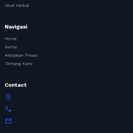
Obat Herbal
Navigasi
Home
Berita
Kebijakan Privasi
Tentang Kami
Contact
location_on
call
mail