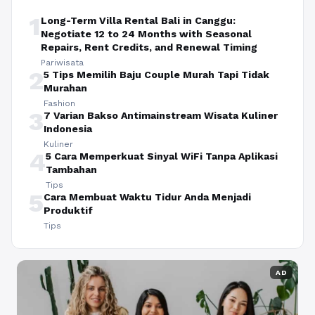
1
Long-Term Villa Rental Bali in Canggu:
Negotiate 12 to 24 Months with Seasonal
Repairs, Rent Credits, and Renewal Timing
Pariwisata
2
5 Tips Memilih Baju Couple Murah Tapi Tidak
Murahan
Fashion
3
7 Varian Bakso Antimainstream Wisata Kuliner
Indonesia
Kuliner
4
5 Cara Memperkuat Sinyal WiFi Tanpa Aplikasi
Tambahan
Tips
5
Cara Membuat Waktu Tidur Anda Menjadi
Produktif
Tips
AD