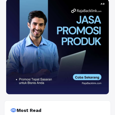
AD
visibility
Most Read