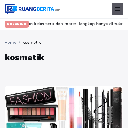
menu
 Temukan kelas seru dan materi lengkap hanya di YukBelajar.com.
BREAKING
Home
/
kosmetik
kosmetik