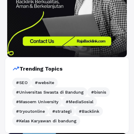
trending_up
Trending Topics
#SEO
#website
#Universitas Swasta di Bandung
#bisnis
#Masoem University
#MediaSosial
#tryoutonline
#strategi
#Backlink
#Kelas Karyawan di bandung