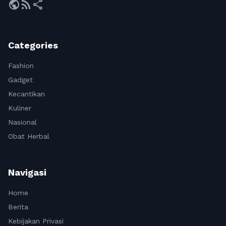
public
rss_feed
share
Categories
Fashion
Gadget
Kecantikan
Kuliner
Nasional
Obat Herbal
Navigasi
Home
Berita
Kebijakan Privasi