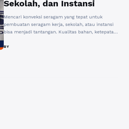
Sekolah, dan Instansi
Mencari konveksi seragam yang tepat untuk
pembuatan seragam kerja, sekolah, atau instansi
bisa menjadi tantangan. Kualitas bahan, ketepatan
waktu produksi, dan harga yang bersaing adalah
beberapa faktor yang harus diperhatikan. Sintesa
BY
Konveksi hadir sebagai solusi terbaik bagi Anda
yang membutuhkan seragam berkualitas tinggi
dengan layanan profesional. Mengapa Memilih
Sintesa Konveksi? Sebagai penyedia jasa konveksi
yang ...
Baca Selengkapnya