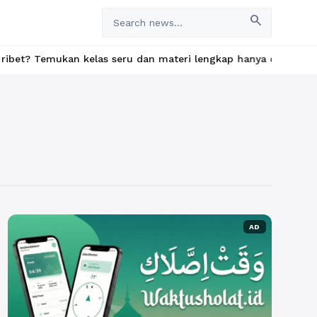
search
ukan kelas seru dan materi lengkap hanya di YukBelajar.com. Mul
AD