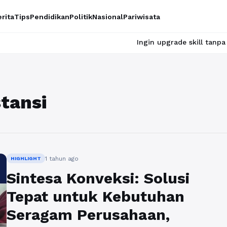
rita
Tips
Pendidikan
Politik
Nasional
Pariwisata
Ingin upgrade skill tanpa ribet? Tem
tansi
1 tahun ago
HIGHLIGHT
Sintesa Konveksi: Solusi
Tepat untuk Kebutuhan
Seragam Perusahaan,