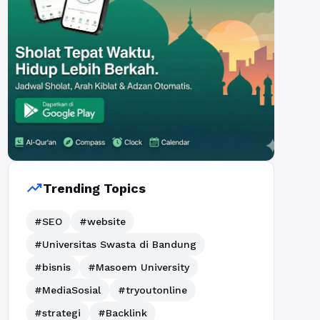
trending_up
Trending Topics
#SEO
#website
#Universitas Swasta di Bandung
#bisnis
#Masoem University
#MediaSosial
#tryoutonline
#strategi
#Backlink