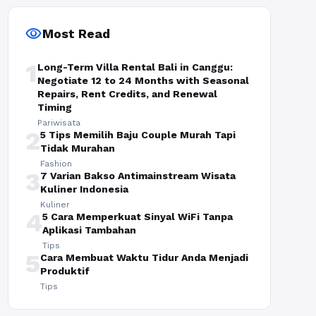
visibility
Most Read
1
Long-Term Villa Rental Bali in Canggu:
Negotiate 12 to 24 Months with Seasonal
Repairs, Rent Credits, and Renewal
Timing
Pariwisata
2
5 Tips Memilih Baju Couple Murah Tapi
Tidak Murahan
Fashion
3
7 Varian Bakso Antimainstream Wisata
Kuliner Indonesia
Kuliner
4
5 Cara Memperkuat Sinyal WiFi Tanpa
Aplikasi Tambahan
Tips
5
Cara Membuat Waktu Tidur Anda Menjadi
Produktif
Tips