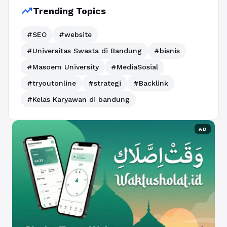
trending_up
Trending Topics
#SEO
#website
#Universitas Swasta di Bandung
#bisnis
#Masoem University
#MediaSosial
#tryoutonline
#strategi
#Backlink
#Kelas Karyawan di bandung
AD