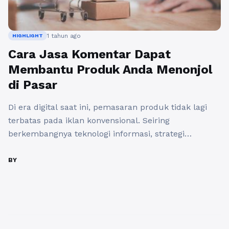
1 tahun ago
HIGHLIGHT
Cara Jasa Komentar Dapat
Membantu Produk Anda Menonjol
di Pasar
Di era digital saat ini, pemasaran produk tidak lagi
terbatas pada iklan konvensional. Seiring
berkembangnya teknologi informasi, strategi
pemasaran pun harus beradaptasi agar tetap relevan
dan efektif. Salah satu cara inovatif yang bisa
BY
digunakan adalah dengan memanfaatkan jasa
komentar untuk produk. Jasa ini memungkinkan
Anda untuk meningkatkan visibilitas dan daya tarik
produk Anda di pasar ...
Baca Selengkapnya