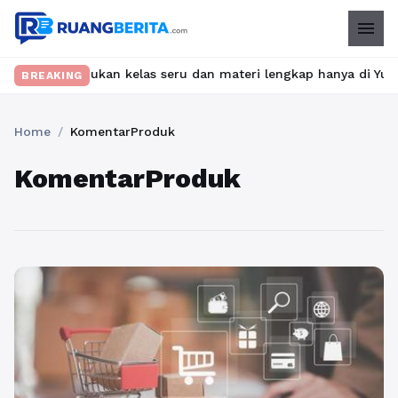
menu
et? Temukan kelas seru dan materi lengkap hanya di YukBelajar.c
BREAKING
Home
/
KomentarProduk
KomentarProduk