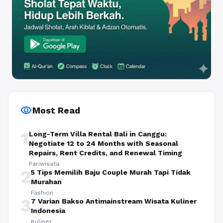
visibility
Most Read
1
Long-Term Villa Rental Bali in Canggu:
Negotiate 12 to 24 Months with Seasonal
Repairs, Rent Credits, and Renewal Timing
Pariwisata
2
5 Tips Memilih Baju Couple Murah Tapi Tidak
Murahan
Fashion
3
7 Varian Bakso Antimainstream Wisata Kuliner
Indonesia
Kuliner