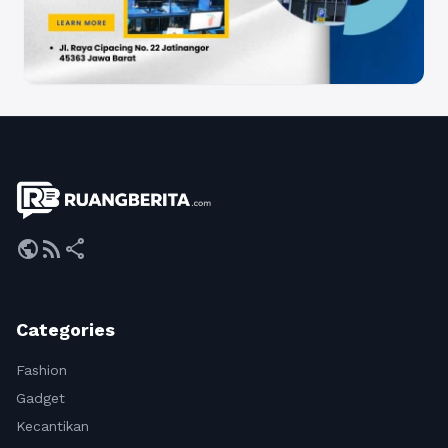
public
rss_feed
share
Categories
Fashion
Gadget
Kecantikan