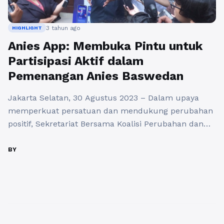
3 tahun ago
HIGHLIGHT
Anies App: Membuka Pintu untuk
Partisipasi Aktif dalam
Pemenangan Anies Baswedan
Jakarta Selatan, 30 Agustus 2023 – Dalam upaya
memperkuat persatuan dan mendukung perubahan
positif, Sekretariat Bersama Koalisi Perubahan dan
Persatuan (KPP) merayakan Grand Launching Anies
App: Menjaga Suara, Mengawal Perubahan. Acara
BY
bersejarah ini berlangsung di Jalan Brawijaya X,
Jakarta Selatan, dan telah menjadi pusat perhatian,
karena mengintegrasikan teknologi dan semangat
perubahan. Aplikasi revolusioner ini, yang ...
Baca
Selengkapnya