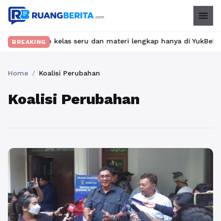
menu
Temukan kelas seru dan materi lengkap hanya di YukBelajar.com. 
BREAKING
Home
/
Koalisi Perubahan
Koalisi Perubahan