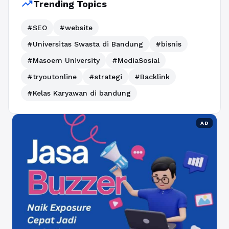
trending_up
Trending Topics
#SEO
#website
#Universitas Swasta di Bandung
#bisnis
#Masoem University
#MediaSosial
#tryoutonline
#strategi
#Backlink
#Kelas Karyawan di bandung
AD