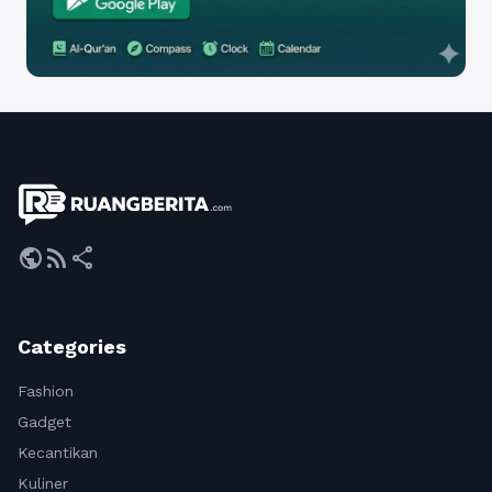
public
rss_feed
share
Categories
Fashion
Gadget
Kecantikan
Kuliner