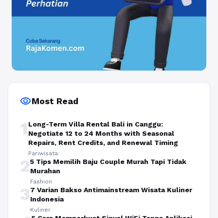
visibility
Most Read
1
Long-Term Villa Rental Bali in Canggu:
Negotiate 12 to 24 Months with Seasonal
Repairs, Rent Credits, and Renewal Timing
Pariwisata
2
5 Tips Memilih Baju Couple Murah Tapi Tidak
Murahan
Fashion
3
7 Varian Bakso Antimainstream Wisata Kuliner
Indonesia
Kuliner