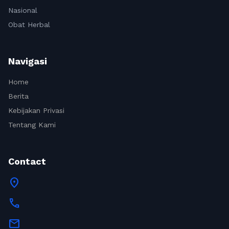
Nasional
Obat Herbal
Navigasi
Home
Berita
Kebijakan Privasi
Tentang Kami
Contact
location_on
call
mail