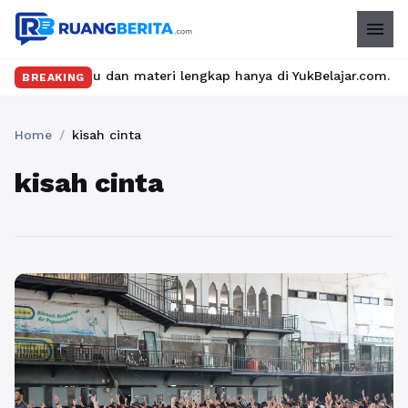
menu
elas seru dan materi lengkap hanya di YukBelajar.com. Mulai lang
BREAKING
Home
/
kisah cinta
kisah cinta