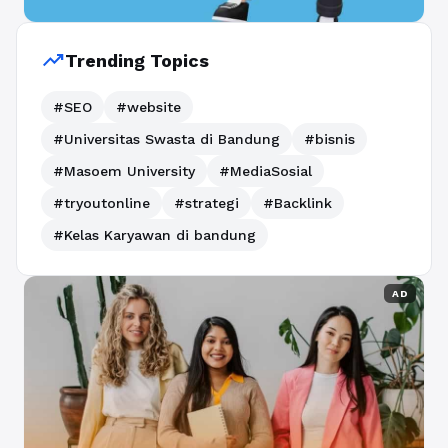
trending_up
Trending Topics
#SEO
#website
#Universitas Swasta di Bandung
#bisnis
#Masoem University
#MediaSosial
#tryoutonline
#strategi
#Backlink
#Kelas Karyawan di bandung
AD