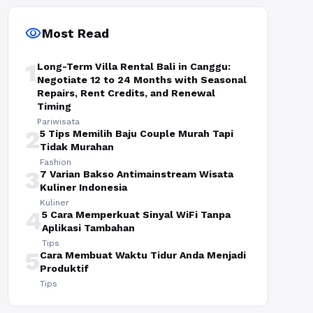
visibility
Most Read
1
Long-Term Villa Rental Bali in Canggu:
Negotiate 12 to 24 Months with Seasonal
Repairs, Rent Credits, and Renewal
Timing
Pariwisata
2
5 Tips Memilih Baju Couple Murah Tapi
Tidak Murahan
Fashion
3
7 Varian Bakso Antimainstream Wisata
Kuliner Indonesia
Kuliner
4
5 Cara Memperkuat Sinyal WiFi Tanpa
Aplikasi Tambahan
Tips
5
Cara Membuat Waktu Tidur Anda Menjadi
Produktif
Tips