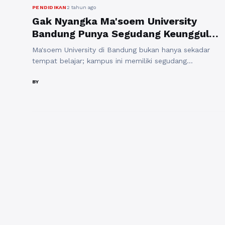
PENDIDIKAN
2 tahun ago
Gak Nyangka Ma'soem University
Bandung Punya Segudang Keunggulan
Ini
Ma'soem University di Bandung bukan hanya sekadar
tempat belajar; kampus ini memiliki segudang
keunggulan yang membuatnya menonjol di antara
universitas lain. Jika kamu sedang mencari pendidikan
BY
yang berkualitas, berikut adalah beberapa alasan
mengapa Ma'soem University bisa jadi pilihan terbaik
untukmu! 1. Beragam Program Studi Ma'soem University
menawarkan berbagai program studi yang sesuai
dengan kebutuhan dan ...
Baca Selengkapnya