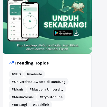
trending_up
Trending Topics
#SEO
#website
#Universitas Swasta di Bandung
#bisnis
#Masoem University
#MediaSosial
#tryoutonline
#strategi
#Backlink