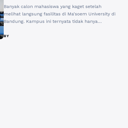
Banyak calon mahasiswa yang kaget setelah
melihat langsung fasilitas di Ma'soem University di
Bandung. Kampus ini ternyata tidak hanya
mengedepankan kualitas akademik, tetapi juga
menyediakan fasilitas yang modern dan lengkap
BY
untuk mendukung kenyamanan belajar. Tak
sedikit mahasiswa yang awalnya ragu, namun
akhirnya terkesima dengan apa yang mereka
temukan di kampus ini. Yuk, simak lebih lanjut ...
Baca Selengkapnya