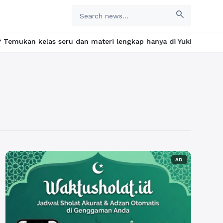
search
las seru dan materi lengkap hanya di YukBelajar.com. Mulai lang
AD