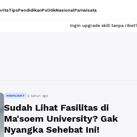
rita
Tips
Pendidikan
Politik
Nasional
Pariwisata
Ingin upgrade skill tanpa ribet? Temukan ke
2 tahun ago
HIGHLIGHT
Sudah Lihat Fasilitas di
Ma'soem University? Gak
Nyangka Sehebat Ini!