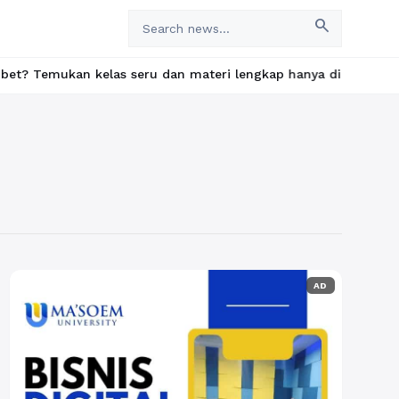
search
kan kelas seru dan materi lengkap hanya di YukBelajar.com. Mula
AD