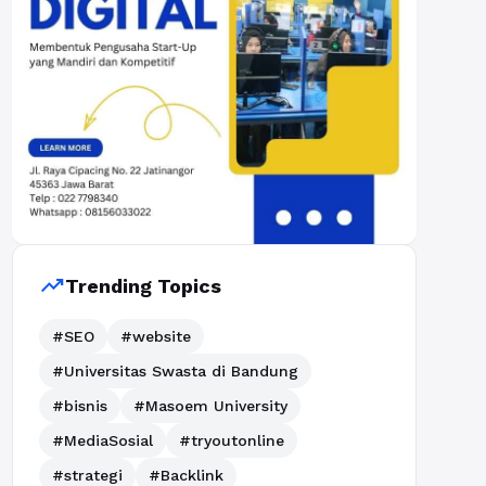
trending_up
Trending Topics
#SEO
#website
#Universitas Swasta di Bandung
#bisnis
#Masoem University
#MediaSosial
#tryoutonline
#strategi
#Backlink