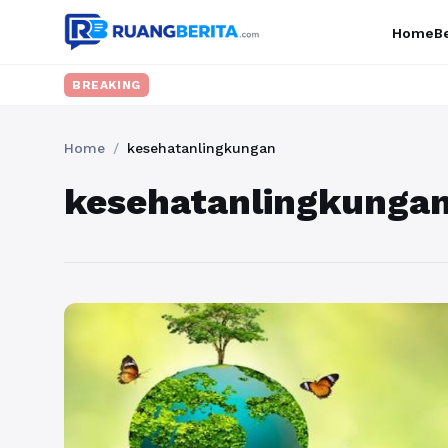
Home
Be
BREAKING
Home
/
kesehatanlingkungan
kesehatanlingkunga