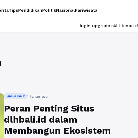
rita
Tips
Pendidikan
Politik
Nasional
Pariwisata
Ingin upgrade skill tanpa ribet? Temu
n
1 tahun ago
HIGHLIGHT
Peran Penting Situs
dlhbali.id dalam
Membangun Ekosistem