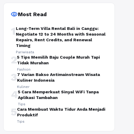
visibility
Most Read
1
Long-Term Villa Rental Bali in Canggu:
Negotiate 12 to 24 Months with Seasonal
Repairs, Rent Credits, and Renewal
Timing
Pariwisata
2
5 Tips Memilih Baju Couple Murah Tapi
Tidak Murahan
Fashion
3
7 Varian Bakso Antimainstream Wisata
Kuliner Indonesia
Kuliner
4
5 Cara Memperkuat Sinyal WiFi Tanpa
Aplikasi Tambahan
Tips
5
Cara Membuat Waktu Tidur Anda Menjadi
Produktif
Tips