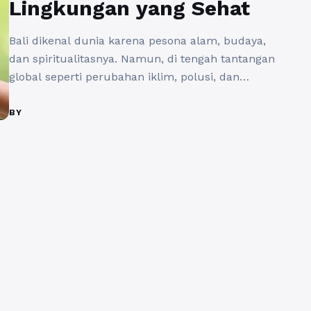
Lingkungan yang Sehat
Bali dikenal dunia karena pesona alam, budaya,
dan spiritualitasnya. Namun, di tengah tantangan
global seperti perubahan iklim, polusi, dan
peningkatan limbah, menjaga kelestarian
lingkungan menjadi kebutuhan mendesak.
BY
Pemerintah Provinsi Bali melalui Dinas Lingkungan
Hidup (DLH) hadir sebagai garda terdepan dalam
perlindungan alam. Salah satu inisiatif pentingnya
adalah peluncuran situs resmi https://dlhbali.id/
sebuah platform digital yang ...
Baca Selengkapnya