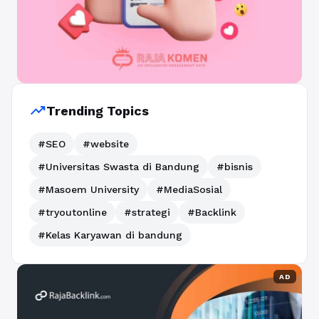
trending_up
Trending Topics
#SEO
#website
#Universitas Swasta di Bandung
#bisnis
#Masoem University
#MediaSosial
#tryoutonline
#strategi
#Backlink
#Kelas Karyawan di bandung
AD