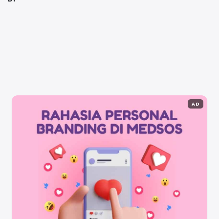
Program Studi Manajemen Bisnis Syariah S1 adalah
langkah yang sangat cerdas untuk mendapatkan
kompetensi ganda. Anda akan menguasai ilmu
manajerial dan landasan hukum muamalah. ...
Baca
Selengkapnya
AD