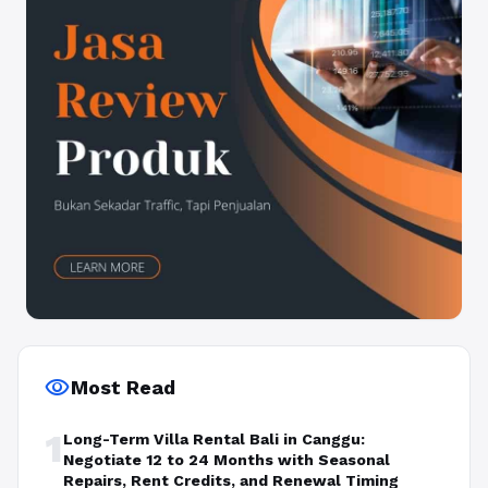
visibility
Most Read
1
Long-Term Villa Rental Bali in Canggu:
Negotiate 12 to 24 Months with Seasonal
Repairs, Rent Credits, and Renewal Timing