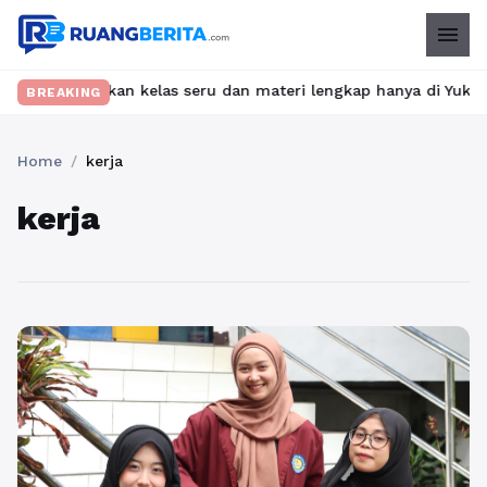
menu
bet? Temukan kelas seru dan materi lengkap hanya di YukBelajar.c
BREAKING
Home
/
kerja
kerja