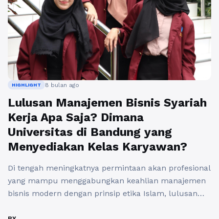
8 bulan ago
HIGHLIGHT
Lulusan Manajemen Bisnis Syariah
Kerja Apa Saja? Dimana
Universitas di Bandung yang
Menyediakan Kelas Karyawan?
Di tengah meningkatnya permintaan akan profesional
yang mampu menggabungkan keahlian manajemen
bisnis modern dengan prinsip etika Islam, lulusan
Manajemen Bisnis Syariah menjadi sangat dicari.
Sektor ekonomi halal terus tumbuh pesat. Memilih
BY