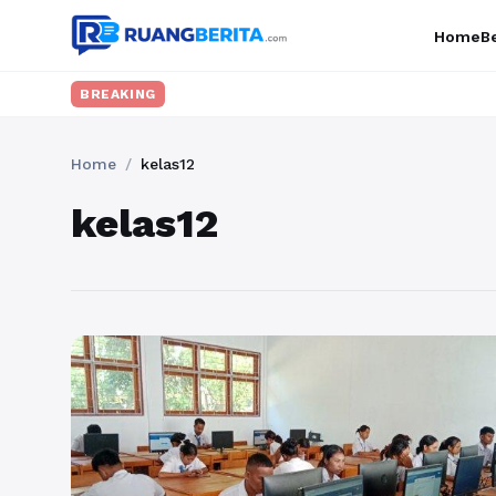
Home
Be
BREAKING
Home
/
kelas12
kelas12