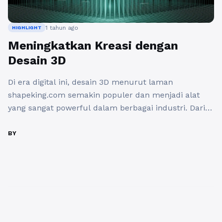
1 tahun ago
HIGHLIGHT
Meningkatkan Kreasi dengan
Desain 3D
Di era digital ini, desain 3D menurut laman
shapeking.com semakin populer dan menjadi alat
yang sangat powerful dalam berbagai industri. Dari
arsitektur, animasi, hingga pemasaran produk, desain
3D memungkinkan kita menciptakan visual yang
BY
lebih realistis, interaktif, dan menarik. Tapi
bagaimana kita bisa meningkatkan kreativitas dalam
desain 3D? Berikut beberapa cara yang bisa kamu
coba. 1. ...
Baca Selengkapnya