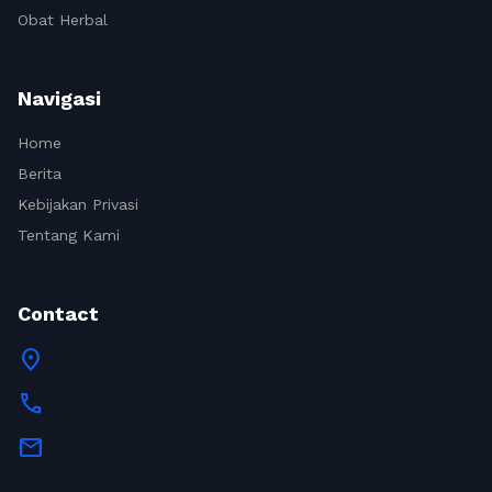
Obat Herbal
Navigasi
Home
Berita
Kebijakan Privasi
Tentang Kami
Contact
location_on
call
mail