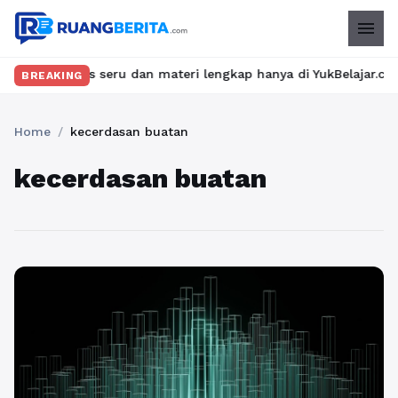
menu
kan kelas seru dan materi lengkap hanya di YukBelajar.com. Mula
BREAKING
Home
/
kecerdasan buatan
kecerdasan buatan