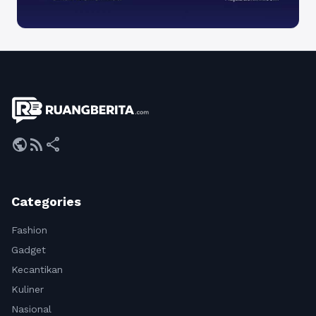
public
rss_feed
share
Categories
Fashion
Gadget
Kecantikan
Kuliner
Nasional