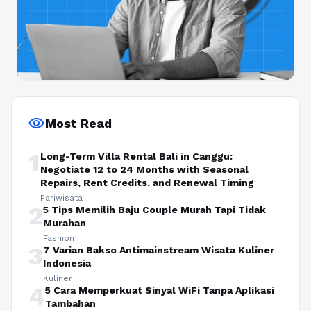
visibility
Most Read
1
Long-Term Villa Rental Bali in Canggu:
Negotiate 12 to 24 Months with Seasonal
Repairs, Rent Credits, and Renewal Timing
Pariwisata
2
5 Tips Memilih Baju Couple Murah Tapi Tidak
Murahan
Fashion
3
7 Varian Bakso Antimainstream Wisata Kuliner
Indonesia
Kuliner
4
5 Cara Memperkuat Sinyal WiFi Tanpa Aplikasi
Tambahan