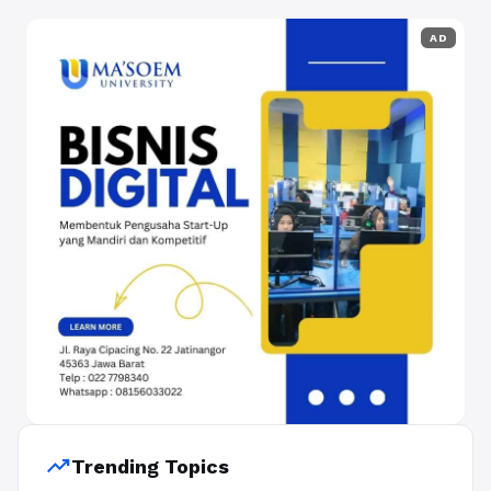
AD
trending_up
Trending Topics