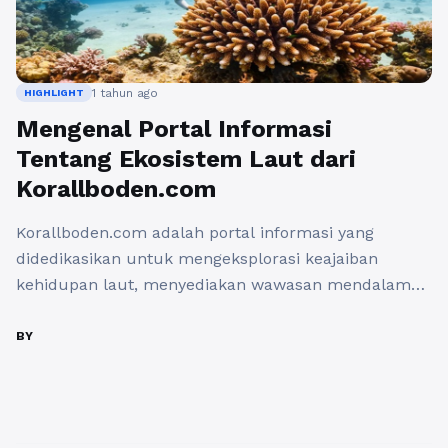
1 tahun ago
HIGHLIGHT
Mengenal Portal Informasi
Tentang Ekosistem Laut dari
Korallboden.com
Korallboden.com adalah portal informasi yang
didedikasikan untuk mengeksplorasi keajaiban
kehidupan laut, menyediakan wawasan mendalam
bagi para penggemar dan peneliti kelautan. Situs ini
menawarkan berbagai fitur yang dirancang untuk
BY
memperkaya pemahaman kita tentang ekosistem
laut. Fitur Utama Korallboden.com 1. Fakta Lautan
Bagian ini menyajikan pengetahuan mendalam
tentang lautan, termasuk informasi mengenai