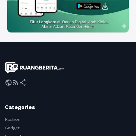
public
rss_feed
share
Categories
Fashion
Gadget