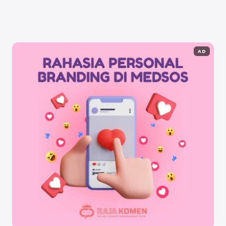
ekosistem laut, jenis-jenis makhluk hidup ...
Baca
Selengkapnya
AD