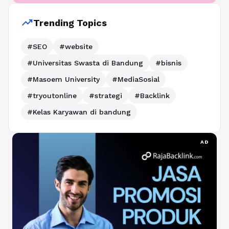
trending_up
Trending Topics
#SEO
#website
#Universitas Swasta di Bandung
#bisnis
#Masoem University
#MediaSosial
#tryoutonline
#strategi
#Backlink
#Kelas Karyawan di bandung
AD