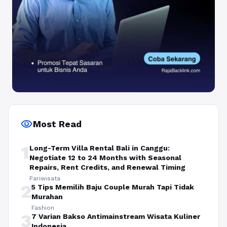
visibility
Most Read
1
Long-Term Villa Rental Bali in Canggu:
Negotiate 12 to 24 Months with Seasonal
Repairs, Rent Credits, and Renewal Timing
Pariwisata
2
5 Tips Memilih Baju Couple Murah Tapi Tidak
Murahan
Fashion
3
7 Varian Bakso Antimainstream Wisata Kuliner
Indonesia