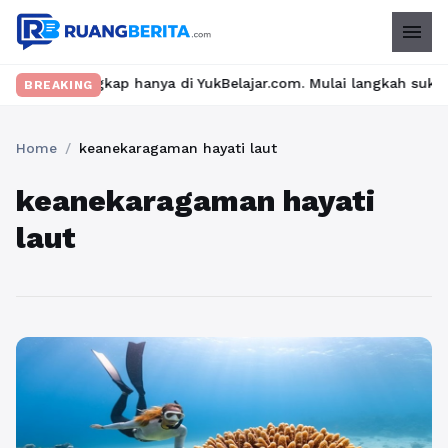
menu
ri lengkap hanya di YukBelajar.com. Mulai langkah suksesmu hari
BREAKING
Home
/
keanekaragaman hayati laut
keanekaragaman hayati
laut