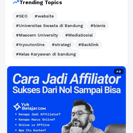
trending_up
Trending Topics
#SEO
#website
#Universitas Swasta di Bandung
#bisnis
#Masoem University
#MediaSosial
#tryoutonline
#strategi
#Backlink
#Kelas Karyawan di bandung
AD