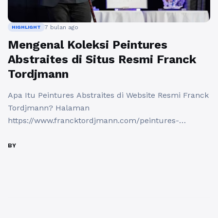
7 bulan ago
HIGHLIGHT
Mengenal Koleksi Peintures
Abstraites di Situs Resmi Franck
Tordjmann
Apa Itu Peintures Abstraites di Website Resmi Franck
Tordjmann? Halaman
https://www.francktordjmann.com/peintures-
abstraites merupakan bagian dari situs resmi
seniman Prancis Franck Tordjmann yang
BY
menampilkan karya peintures abstraites atau lukisan
abstrak milik sang artis. Istilah peintures abstraites
sendiri berasal dari bahasa Prancis yang berarti
“lukisan abstrak”, sebuah gaya seni yang
menekankan ekspresi visual non-figuratif melalui