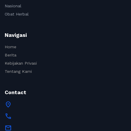
Nasional
Obat Herbal
Navigasi
Home
Berita
Kebijakan Privasi
Tentang Kami
Contact
location_on
call
mail