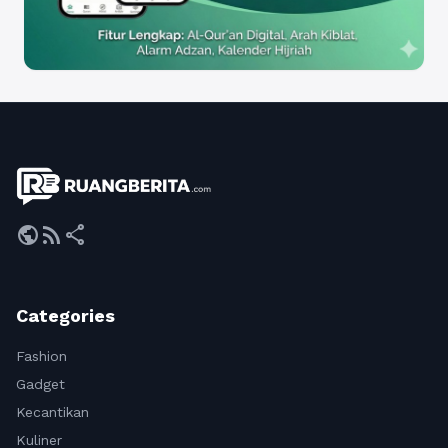
public
rss_feed
share
Categories
Fashion
Gadget
Kecantikan
Kuliner