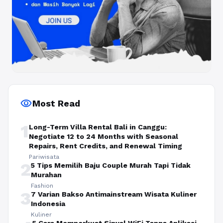
visibility
Most Read
1
Long-Term Villa Rental Bali in Canggu:
Negotiate 12 to 24 Months with Seasonal
Repairs, Rent Credits, and Renewal Timing
Pariwisata
2
5 Tips Memilih Baju Couple Murah Tapi Tidak
Murahan
Fashion
3
7 Varian Bakso Antimainstream Wisata Kuliner
Indonesia
Kuliner