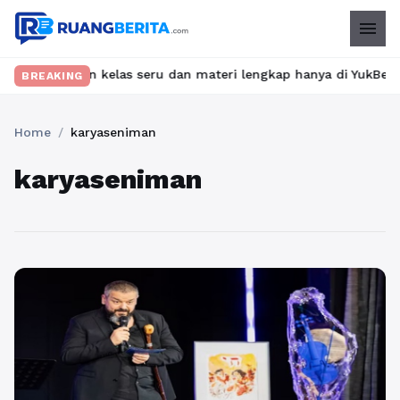
menu
? Temukan kelas seru dan materi lengkap hanya di YukBelajar.com.
BREAKING
Home
/
karyaseniman
karyaseniman