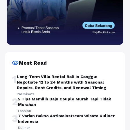
visibility
Most Read
1
Long-Term Villa Rental Bali in Canggu:
Negotiate 12 to 24 Months with Seasonal
Repairs, Rent Credits, and Renewal Timing
Pariwisata
2
5 Tips Memilih Baju Couple Murah Tapi Tidak
Murahan
Fashion
3
7 Varian Bakso Antimainstream Wisata Kuliner
Indonesia
Kuliner