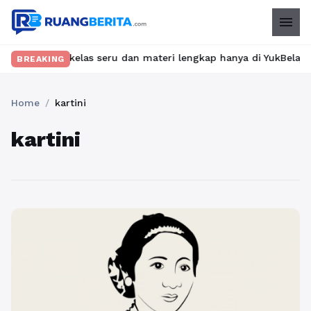
menu
emukan kelas seru dan materi lengkap hanya di YukBelajar.com. M
BREAKING
Home
/
kartini
kartini