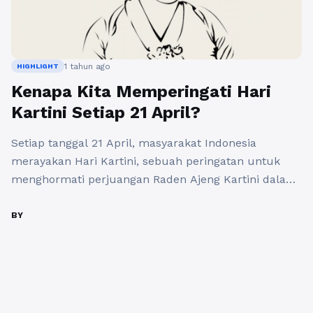
1 tahun ago
HIGHLIGHT
Kenapa Kita Memperingati Hari
Kartini Setiap 21 April?
Setiap tanggal 21 April, masyarakat Indonesia
merayakan Hari Kartini, sebuah peringatan untuk
menghormati perjuangan Raden Ajeng Kartini dalam
memperjuangkan hak-hak perempuan dan
pendidikan. Hari Kartini bukan hanya sekadar sebuah
BY
tanggal, melainkan momen bersejarah yang
mengingatkan kita terhadap pentingnya emansipasi
wanita dan pengetahuan dalam meraih kesetaraan
gender. Namun, apa sebenarnya yang
melatarbelakangi perayaan ini? Sejarah Hari ...
Baca