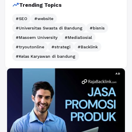
trending_up
Trending Topics
#SEO
#website
#Universitas Swasta di Bandung
#bisnis
#Masoem University
#MediaSosial
#tryoutonline
#strategi
#Backlink
#Kelas Karyawan di bandung
AD