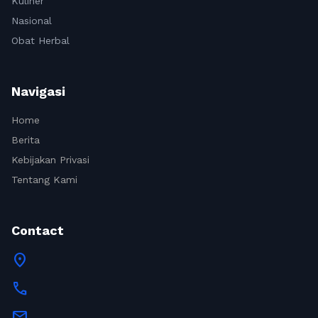
Kuliner
Nasional
Obat Herbal
Navigasi
Home
Berita
Kebijakan Privasi
Tentang Kami
Contact
location_on
call
mail