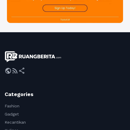
public
rss_feed
share
Categories
Fashion
Gadget
Kecantikan