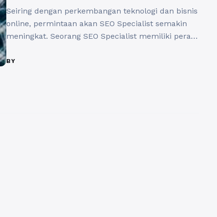
Seiring dengan perkembangan teknologi dan bisnis
online, permintaan akan SEO Specialist semakin
meningkat. Seorang SEO Specialist memiliki peran
penting dalam meningkatkan visibilitas dan
peringkat suatu situs web di mesin pencari seperti
BY
Google. Dengan keterampilan dan pengetahuan
yang tepat, karir sebagai SEO Specialist dapat
menghadirkan berbagai peluang menarik di
banyak perusahaan. Di dalam perusahaan e-
commerce, SEO ...
Baca Selengkapnya