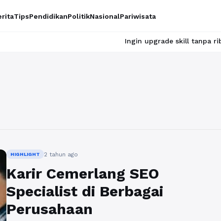
rita
Tips
Pendidikan
Politik
Nasional
Pariwisata
Ingin upgrade skill tanpa ribet? Temuk
2 tahun ago
HIGHLIGHT
Karir Cemerlang SEO
Specialist di Berbagai
Perusahaan