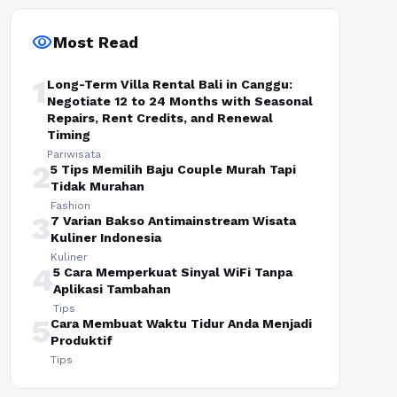
visibility
Most Read
1
Long-Term Villa Rental Bali in Canggu:
Negotiate 12 to 24 Months with Seasonal
Repairs, Rent Credits, and Renewal
Timing
Pariwisata
2
5 Tips Memilih Baju Couple Murah Tapi
Tidak Murahan
Fashion
3
7 Varian Bakso Antimainstream Wisata
Kuliner Indonesia
Kuliner
4
5 Cara Memperkuat Sinyal WiFi Tanpa
Aplikasi Tambahan
Tips
5
Cara Membuat Waktu Tidur Anda Menjadi
Produktif
Tips