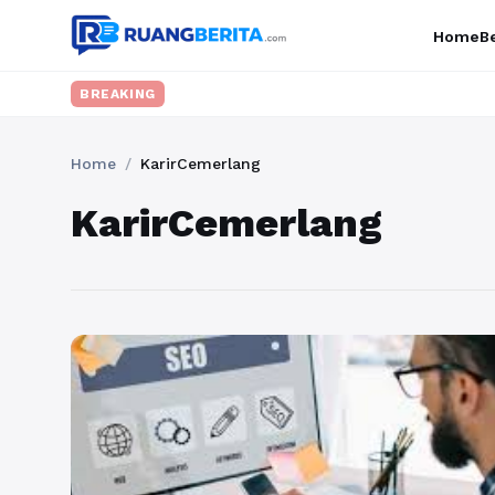
Home
Be
BREAKING
Home
/
KarirCemerlang
KarirCemerlang