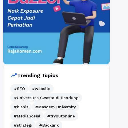
trending_up
Trending Topics
#SEO
#website
#Universitas Swasta di Bandung
#bisnis
#Masoem University
#MediaSosial
#tryoutonline
#strategi
#Backlink