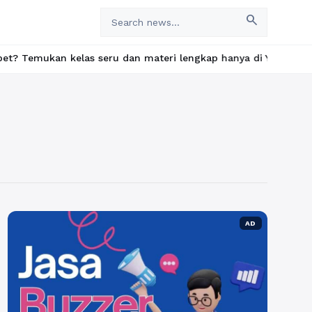
search
an kelas seru dan materi lengkap hanya di YukBelajar.com. Mulai
AD