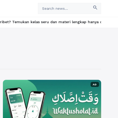
search
ukan kelas seru dan materi lengkap hanya di YukBelajar.com. Mul
AD