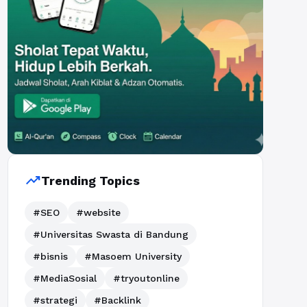
trending_up
Trending Topics
#SEO
#website
#Universitas Swasta di Bandung
#bisnis
#Masoem University
#MediaSosial
#tryoutonline
#strategi
#Backlink