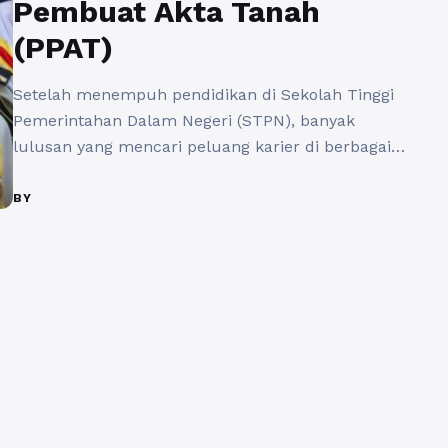
Pembuat Akta Tanah
(PPAT)
Setelah menempuh pendidikan di Sekolah Tinggi
Pemerintahan Dalam Negeri (STPN), banyak
lulusan yang mencari peluang karier di berbagai
sektor pemerintahan dan swasta. Namun, salah
satu pilihan menarik yang perlu dipertimbangkan
BY
adalah berkarier di Kantor Pejabat Pembuat Akta
Tanah (PPAT). Peluang karier setelah lulus dari
STPN di bidang ini sangat menjanjikan, apalagi
dengan semakin meningkatnya kebutuhan ...
Baca
Selengkapnya