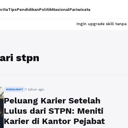
rita
Tips
Pendidikan
Politik
Nasional
Pariwisata
Ingin upgrade skill tanpa ribet? Tem
ari stpn
1 tahun ago
HIGHLIGHT
Peluang Karier Setelah
Lulus dari STPN: Meniti
Karier di Kantor Pejabat