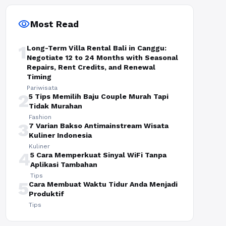
visibility
Most Read
1
Long-Term Villa Rental Bali in Canggu:
Negotiate 12 to 24 Months with Seasonal
Repairs, Rent Credits, and Renewal
Timing
Pariwisata
2
5 Tips Memilih Baju Couple Murah Tapi
Tidak Murahan
Fashion
3
7 Varian Bakso Antimainstream Wisata
Kuliner Indonesia
Kuliner
4
5 Cara Memperkuat Sinyal WiFi Tanpa
Aplikasi Tambahan
Tips
5
Cara Membuat Waktu Tidur Anda Menjadi
Produktif
Tips