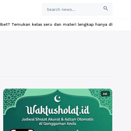
search
an kelas seru dan materi lengkap hanya di YukBelajar.com. Mulai
AD