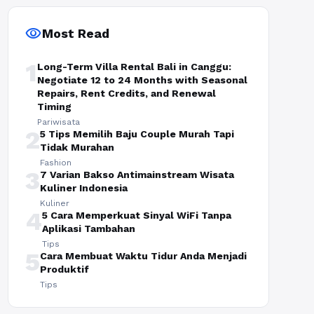
visibility
Most Read
1
Long-Term Villa Rental Bali in Canggu:
Negotiate 12 to 24 Months with Seasonal
Repairs, Rent Credits, and Renewal
Timing
Pariwisata
2
5 Tips Memilih Baju Couple Murah Tapi
Tidak Murahan
Fashion
3
7 Varian Bakso Antimainstream Wisata
Kuliner Indonesia
Kuliner
4
5 Cara Memperkuat Sinyal WiFi Tanpa
Aplikasi Tambahan
Tips
5
Cara Membuat Waktu Tidur Anda Menjadi
Produktif
Tips