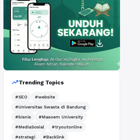
trending_up
Trending Topics
#SEO
#website
#Universitas Swasta di Bandung
#bisnis
#Masoem University
#MediaSosial
#tryoutonline
#strategi
#Backlink