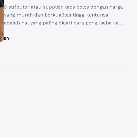
Distributor atau supplier kaos polos dengan harga
yang murah dan berkualitas tinggi tentunya
adalah hal yang paling dicari para pengusaha kaos.
Kaos polos sangat dibutuhkan oleh bisnis sablon
yang masih memiliki prospek yang cukup bagus
BY
sekarang ini untuk dikembangkan karena
kebutuhan akan kaos yang tidak pernah sepi
peminatnya. Kaos menjadi salah satu item fashion
yang ...
Baca Selengkapnya