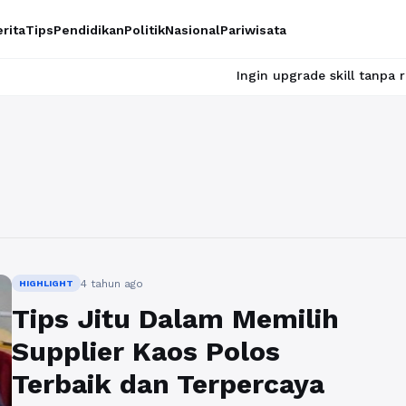
rita
Tips
Pendidikan
Politik
Nasional
Pariwisata
Ingin upgrade skill tanpa ribet? Temuk
4 tahun ago
HIGHLIGHT
Tips Jitu Dalam Memilih
Supplier Kaos Polos
Terbaik dan Terpercaya