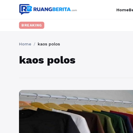
Home
Be
BREAKING
Home
/
kaos polos
kaos polos