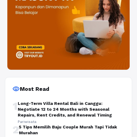
visibility
Most Read
1
Long-Term Villa Rental Bali in Canggu:
Negotiate 12 to 24 Months with Seasonal
Repairs, Rent Credits, and Renewal Timing
Pariwisata
2
5 Tips Memilih Baju Couple Murah Tapi Tidak
Murahan