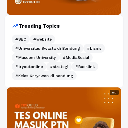
trending_up
Trending Topics
#SEO
#website
#Universitas Swasta di Bandung
#bisnis
#Masoem University
#MediaSosial
#tryoutonline
#strategi
#Backlink
#Kelas Karyawan di bandung
AD