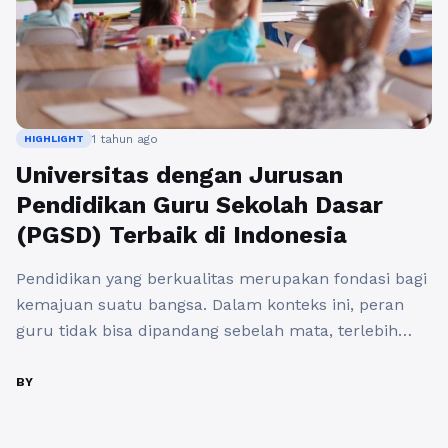
1 tahun ago
HIGHLIGHT
Universitas dengan Jurusan
Pendidikan Guru Sekolah Dasar
(PGSD) Terbaik di Indonesia
Pendidikan yang berkualitas merupakan fondasi bagi
kemajuan suatu bangsa. Dalam konteks ini, peran
guru tidak bisa dipandang sebelah mata, terlebih
untuk tingkat pendidikan dasar. Oleh karena itu,
Universitas Jurusan Pendidikan Guru Sekolah Dasar
BY
(PGSD) terbaik di Indonesia menjadi sangat penting
untuk menghasilkan tenaga pendidik yang