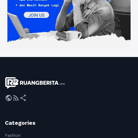
public
rss_feed
share
Categories
Fashion