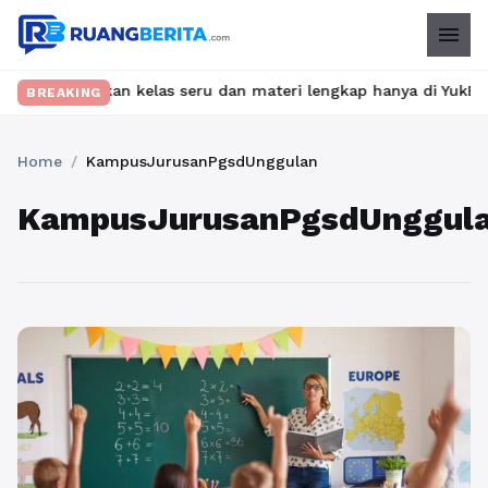
menu
? Temukan kelas seru dan materi lengkap hanya di YukBelajar.com.
BREAKING
Home
/
KampusJurusanPgsdUnggulan
KampusJurusanPgsdUnggul